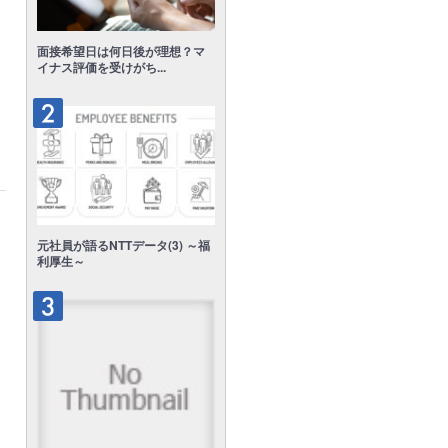
面接希望日は何日後が理想？マ
イナス評価を受けがち...
元社員が語るNTTデータ(3) ～福
利厚生～