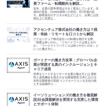
要ファーム・転職動向を解説…
近年、企業の競争環境は大きく変化しています。生
成AIの普及、Cookie規制への対応、EC市場の拡
大、顧客接点のデジタル化などにより、企業には従
来以上に高度な…
アクセンチュア株式会社の働き方は？残
業・有給・リモートを口コミから解説
アクセンチュア株式会社への転職を検討する際、
「残業は多いのか」「リモートワークは使えるの
か」「ワークライフバランスは取りやすいのか」と
いった働き方に…
ガートナーの働き方改革：グローバル企
業が実践する真のインクルージョンとキ
ャリア成長
世界をリードするリサーチ企業の働き方とは 柔軟
性と成長機会を両立させる職場環境 日本における
女性活躍推進の実績 インクルージョンを文化の核
とする組織作り…
イーソリューションズの働き方を徹底解
説|社会課題解決を実現する充実した環境
とサポート体制