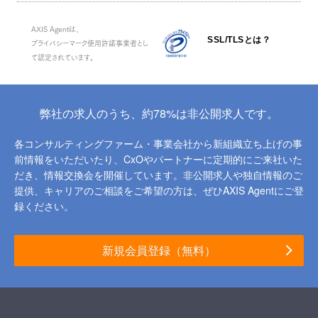
AXIS Agentは、
SSL/TLSとは？
プライバシーマーク使用許諾事業者とし
て認定されています。
弊社の求人のうち、約78%は非公開求人です。
各コンサルティングファーム・事業会社から新組織立ち上げの事
前情報をいただいたり、
CxOやパートナーに定期的にご来社いた
だき、情報交換会を開催しています。
非公開求人や独自情報のご
提供、キャリアのご相談をご希望の方は、ぜひAXIS Agentにご登
録ください。
新規会員登録（無料）