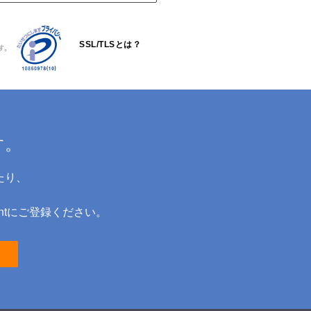
SSL/TLSとは？
す。
す。
たり、
ntにご登録ください。