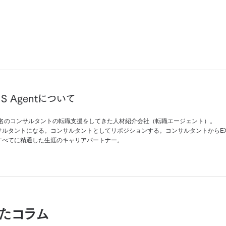
IS Agentについて
00名のコンサルタントの転職支援をしてきた人材紹介会社（転職エージェント）。
サルタントになる。コンサルタントとしてリポジションする。コンサルタントからEX
すべてに精通した生涯のキャリアパートナー。
たコラム