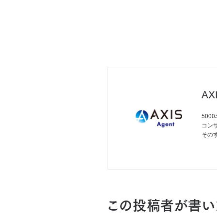
AX
50
コン
その
この投稿者が書い