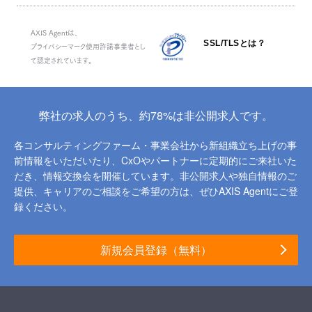
AXIS Agentは、
SSL/TLSとは？
プライバシーマーク使用許諾事業者とし
て認定されています。
弊社の求人のうち、約78%は非公開求人です。
各コンサルティングファーム・事業会社から新組織立ち上げの事
前情報をいただいたり、
CxOやパートナーに定期的にご来社いた
だき、情報交換会を開催しています。
非公開求人や独自情報のご
提供、キャリアのご相談をご希望の方は、ぜひAXIS Agentにご登
録ください。
新規会員登録（無料）