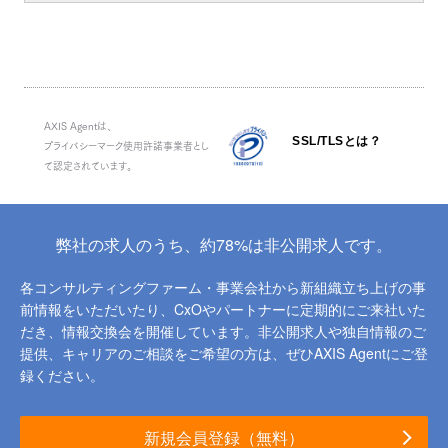
AXIS Agentは、
SSL/TLSとは？
プライバシーマーク使用許諾事業者とし
て認定されています。
弊社の求人のうち、約78%は非公開求人です。
各コンサルティングファーム・事業会社から新組織立ち上げの事
前情報をいただいたり、
CxOやパートナーに定期的にご来社いた
だき、情報交換会を開催しています。
非公開求人や独自情報のご
提供、キャリアのご相談をご希望の方は、ぜひAXIS Agentにご登
録ください。
新規会員登録（無料）