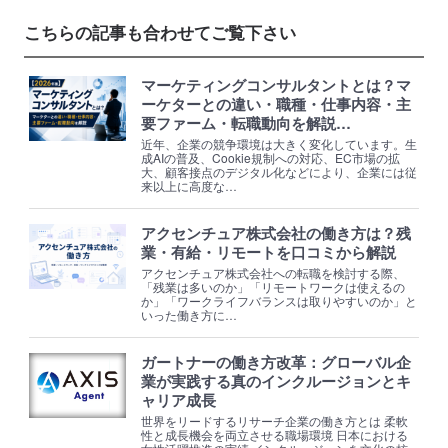
こちらの記事も合わせてご覧下さい
マーケティングコンサルタントとは？マ
ーケターとの違い・職種・仕事内容・主
要ファーム・転職動向を解説…
近年、企業の競争環境は大きく変化しています。生
成AIの普及、Cookie規制への対応、EC市場の拡
大、顧客接点のデジタル化などにより、企業には従
来以上に高度な…
アクセンチュア株式会社の働き方は？残
業・有給・リモートを口コミから解説
アクセンチュア株式会社への転職を検討する際、
「残業は多いのか」「リモートワークは使えるの
か」「ワークライフバランスは取りやすいのか」と
いった働き方に…
ガートナーの働き方改革：グローバル企
業が実践する真のインクルージョンとキ
ャリア成長
世界をリードするリサーチ企業の働き方とは 柔軟
性と成長機会を両立させる職場環境 日本における