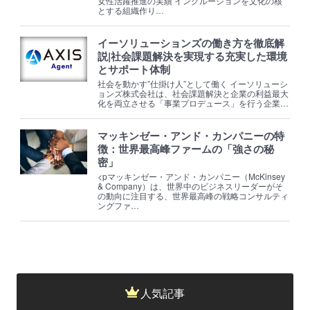
女性活躍推進の実績 インクルージョンを文化の核
とする組織作り…
イーソリューションズの働き方を徹底解
説|社会課題解決を実現する充実した環境
とサポート体制
社会を動かす”仕掛け人”として働く イーソリューシ
ョンズ株式会社は、社会課題解決と企業の利益最大
化を両立させる「事業プロデュース」を行う企業…
マッキンゼー・アンド・カンパニーの特
徴：世界最高峰ファームの「強さの秘
密」
<pマッキンゼー・アンド・カンパニー（McKinsey
& Company）は、世界中のビジネスリーダーがそ
の動向に注目する、世界最高峰の戦略コンサルティ
ングファ…
人気記事