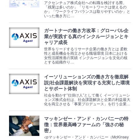
アクセンチュア株式会社への転職を検討する際、
「残業は多いのか」「リモートワークは使えるの
か」「ワークライフバランスは取りやすいのか」と
いった働き方に…
ガートナーの働き方改革：グローバル企
業が実践する真のインクルージョンとキ
ャリア成長
世界をリードするリサーチ企業の働き方とは 柔軟
性と成長機会を両立させる職場環境 日本における
女性活躍推進の実績 インクルージョンを文化の核
とする組織作り…
イーソリューションズの働き方を徹底解
説|社会課題解決を実現する充実した環境
とサポート体制
社会を動かす”仕掛け人”として働く イーソリューシ
ョンズ株式会社は、社会課題解決と企業の利益最大
化を両立させる「事業プロデュース」を行う企業…
マッキンゼー・アンド・カンパニーの特
徴：世界最高峰ファームの「強さの秘
密」
<pマッキンゼー・アンド・カンパニー（McKinsey