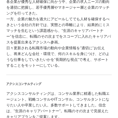
各企業が優秀な人材確保に向かう中、企業の求人ニーズの動向
を適切に把握し、若手優秀層やマネージャー層と企業のマッチ
ングを行ってきた。
一方、企業の魅力を過大にアピールしてでも人材を確保するべ
きという会社の方針では、実態との乖離により、結果的にミス
マッチを生むという課題感から、”生涯のキャリアパートナ
ー”を信念に、転職のその次までをスコープに入れたキャリアパ
スを提案出来るアクシスへ参画。
日々更新される転職市場の動向や企業情報を”適切に”お伝え
し、将来どんな会社・環境で、何のスキルを身につけ、どのよ
うな仕事をしていきたいかを”長期的な視点”で考え、サポート
することをモットーにしている。
アクシスコンサルティング
アクシスコンサルティングは、コンサル業界に精通した転職エ
ージェント。戦略コンサルやITコンサル。コンサルタントにな
りたい人や卒業したい人。多数サポートしてきました。信念
は、”生涯のキャリアパートナー”。転職のその次まで見据えた
キャリアプランをご提案します。