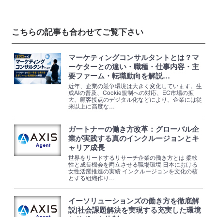
こちらの記事も合わせてご覧下さい
マーケティングコンサルタントとは？マ
ーケターとの違い・職種・仕事内容・主
要ファーム・転職動向を解説…
近年、企業の競争環境は大きく変化しています。生
成AIの普及、Cookie規制への対応、EC市場の拡
大、顧客接点のデジタル化などにより、企業には従
来以上に高度な…
ガートナーの働き方改革：グローバル企
業が実践する真のインクルージョンとキ
ャリア成長
世界をリードするリサーチ企業の働き方とは 柔軟
性と成長機会を両立させる職場環境 日本における
女性活躍推進の実績 インクルージョンを文化の核
とする組織作り…
イーソリューションズの働き方を徹底解
説|社会課題解決を実現する充実した環境