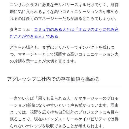
コンサルクラスに必要なデリバリースキルだけでなく、経営
層に気に入られるような高いコミュニケーション力が求めら
れるのは多くのマネージャーたちが語るところでしょうか。
参考コラム：
コミュ力のある人とは
『
オムツのように包み込
むことができる人
』
である
どちらの場合も、まずは
デリバリーでインパクトを残しつ
つ、マネージャーとして活躍する高いコミュニケーション力
の片鱗を示すことが大切
と言えます
。
アグレッシブに社内での存在価値を高める
一言でいえば「周りも見
ら
れる人」がマネージャーのプロモ
ーション候補になりやすいという声も
挙がっています
。
理由
としては、
視野を広く持ち
自分以外の
プロジェクト
にも目を
張ることで、現在のインダストリーやケイパビリティでは得
られないナレッジを吸収できる
ことが考えられます
。