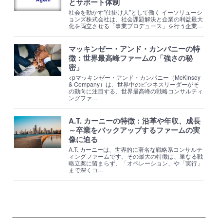
とサポート体制
社会を動かす”仕掛け人”として働く イーソリューシ
ョンズ株式会社は、社会課題解決と企業の利益最大
化を両立させる「事業プロデュース」を行う企業…
マッキンゼー・アンド・カンパニーの特
徴：世界最高峰ファームの「強さの秘
密」
<pマッキンゼー・アンド・カンパニー（McKinsey
& Company）は、世界中のビジネスリーダーがそ
の動向に注目する、世界最高峰の戦略コンサルティ
ングファ…
A.T. カーニーの特徴：沿革や年収、成長
～卒業をバックアップするファームの実
像に迫る
A.T. カーニーは、世界的に著名な戦略系コンサルテ
ィングファームです。その最大の特徴は、単なる戦
略立案に留まらず、「オペレーション」や「実行」
まで深くコ…