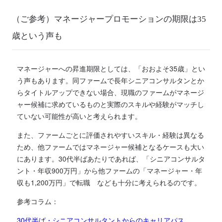
（ご参考）マネージャープロモーションの期限は35
歳という声も
マネージャー
へ
の
昇進
期限としては
、「
おおよそ35歳
」
とい
う声もあります。
同ファームで長年シニ
ア
コン
サルタンと
か
らタイトルアップできない場合、現職のファームがマネージ
ャー候補に求めているものと
実際の
スキルや経験がマッチし
ていない可能性が高い
と考えられます
。
また、
ファームごとに評価されやすいスキル・経験は異なる
ため
、他ファームではマネージャー候補となるケースも
大い
にあります
。
30代半ば
あたりであれば、
「シニアコンサルタ
ント・年収900万円」から他ファームの「マネージャー・年
収も1,200万円」で転職 など
も十分に考えられるのです。
参考コラム：
30代半ば・シニアコンサルタントからのキャリアパス