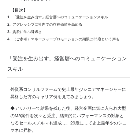
【目次】
「受注を生み出す」経営層へのコミュニケーションスキル
アグレッシブに社内での存在価値を高める
貪欲に学ぶ謙虚さ
（ご参考）マネージャープロモーションの期限は35歳という声も
「受注を生み出す」経営層へのコミュニケーション
スキル
外資系コンサルファームで史上最年少シニアマネージャーに
昇格した方のキャリア例
を見てみましょう。
◆
デリバリーで結果を残した後、経営企画に気に入られ大型
のMA案件を次々と受注、結果的にパフォーマンスの対象と
なるセールスノルマも達成し、29歳にして史上最年少のシニ
マネに昇格。