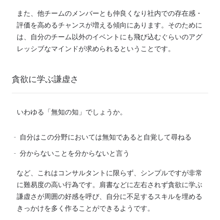
また、他チームのメンバーとも仲良くなり社内での存在感・
評価を高めるチャンスが増える
傾向にあります。
そのため
に
は
、自分のチーム以外のイベントにも飛び込むぐらいのアグ
レッシブなマインドが求められる
ということです
。
貪欲に学ぶ謙虚さ
いわゆる「無知の知」でしょうか。
自分はこの分野においては無知であると自覚して尋ねる
分からないことを分からないと言う
など、これはコンサル
タント
に限らず、シンプルですが非常
に難易度の高い行為です。
肩書などに左右されず貪欲に学ぶ
謙虚さ
が
周囲
の好感を呼び、自分に不足するスキルを埋める
きっかけを多く作ることができるようです。