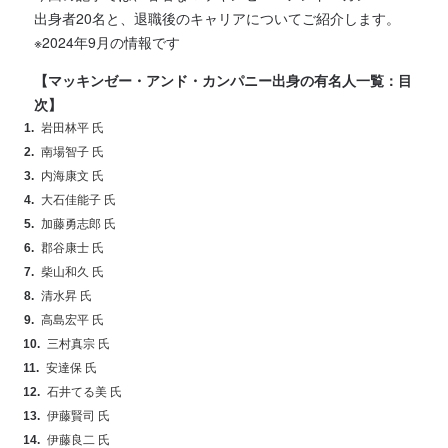
出身者20名と、退職後のキャリアについてご紹介します。
※2024年9月の情報です
【マッキンゼー・アンド・カンパニー出身の有名人一覧：目
次】
岩田林平 氏
南場智子 氏
内海康文 氏
大石佳能子 氏
加藤勇志郎 氏
郡谷康士 氏
柴山和久 氏
清水昇 氏
高島宏平 氏
三村真宗 氏
安達保 氏
石井てる美 氏
伊藤賢司 氏
伊藤良二 氏