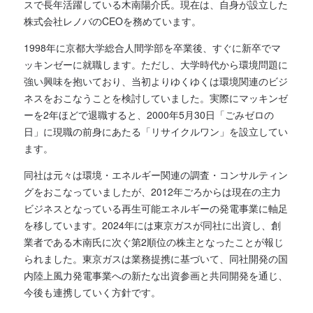
スで長年活躍している木南陽介氏。現在は、自身が設立した
株式会社レノバのCEOを務めています。
1998年に京都大学総合人間学部を卒業後、すぐに新卒でマ
ッキンゼーに就職します。ただし、大学時代から環境問題に
強い興味を抱いており、当初よりゆくゆくは環境関連のビジ
ネスをおこなうことを検討していました。実際にマッキンゼ
ーを2年ほどで退職すると、2000年5月30日「ごみゼロの
日」に現職の前身にあたる「リサイクルワン」を設立してい
ます。
同社は元々は環境・エネルギー関連の調査・コンサルティン
グをおこなっていましたが、2012年ごろからは現在の主力
ビジネスとなっている再生可能エネルギーの発電事業に軸足
を移しています。2024年には東京ガスが同社に出資し、創
業者である木南氏に次ぐ第2順位の株主となったことが報じ
られました。東京ガスは業務提携に基づいて、同社開発の国
内陸上風力発電事業への新たな出資参画と共同開発を通じ、
今後も連携していく方針です。