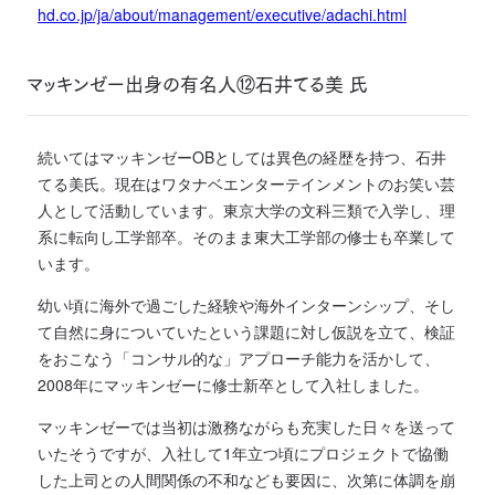
hd.co.jp/ja/about/management/executive/adachi.html
マッキンゼー出身の有名人⑫石井てる美 氏
続いてはマッキンゼーOBとしては異色の経歴を持つ、石井
てる美氏。現在はワタナベエンターテインメントのお笑い芸
人として活動しています。東京大学の文科三類で入学し、理
系に転向し工学部卒。そのまま東大工学部の修士も卒業して
います。
幼い頃に海外で過ごした経験や海外インターンシップ、そし
て自然に身についていたという課題に対し仮説を立て、検証
をおこなう「コンサル的な」アプローチ能力を活かして、
2008年にマッキンゼーに修士新卒として入社しました。
マッキンゼーでは当初は激務ながらも充実した日々を送って
いたそうですが、入社して1年立つ頃にプロジェクトで協働
した上司との人間関係の不和なども要因に、次第に体調を崩