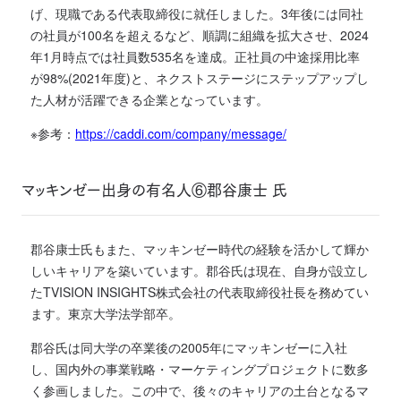
げ、現職である代表取締役に就任しました。3年後には同社
の社員が100名を超えるなど、順調に組織を拡大させ、2024
年1月時点では社員数535名を達成。正社員の中途採用比率
が98%(2021年度)と、ネクストステージにステップアップし
た人材が活躍できる企業となっています。
※参考：
https://caddi.com/company/message/
マッキンゼー出身の有名人⑥郡谷康士 氏
郡谷康士氏もまた、マッキンゼー時代の経験を活かして輝か
しいキャリアを築いています。郡谷氏は現在、自身が設立し
たTVISION INSIGHTS株式会社の代表取締役社長を務めてい
ます。東京大学法学部卒。
郡谷氏は同大学の卒業後の2005年にマッキンゼーに入社
し、国内外の事業戦略・マーケティングプロジェクトに数多
く参画しました。この中で、後々のキャリアの土台となるマ