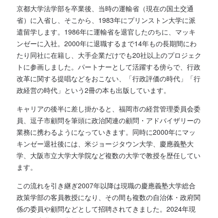
京都大学法学部を卒業後、当時の運輸省（現在の国土交通
省）に入省し、そこから、1983年にプリンストン大学に派
遣留学します。1986年に運輸省を退官したのちに、マッキ
ンゼーに入社。2000年に退職するまで14年もの長期間にわ
たり同社に在籍し、大手企業だけでも20社以上のプロジェク
トに参画しました。パートナーとして活躍する傍らで、行政
改革に関する提唱などをおこない、「行政評価の時代」「行
政経営の時代」という2冊の本も出版しています。
キャリアの後半に差し掛かると、福岡市の経営管理委員会委
員、逗子市顧問を筆頭に政治関連の顧問・アドバイザリーの
業務に携わるようになっていきます。同時に2000年にマッ
キンゼー退社後には、米ジョージタウン大学、慶應義塾大
学、大阪市立大学大学院など複数の大学で教授を歴任してい
ます。
この流れを引き継ぎ2007年以降は現職の慶應義塾大学総合
政策学部の客員教授になり、その間も複数の自治体・政府関
係の委員や顧問などとして招聘されてきました。2024年現