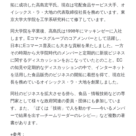
拓に成功した高島宏平氏。現在は宅配食品サービス大手、オ
イシックス・ラ・大地の代表取締役社長を務めています。東
京大学大学院を工学系研究科にて修了しています。
同大学院を卒業後、高島氏は1998年にマッキンゼーに入社
します。Eコマースグループのコアメンバーとして活躍し、
日本にEコマース普及にも大きな貢献を果たしました。一方
その時期から大学院時代のメンバーと定期的に新規ビジネス
に関するディスカッションをおこなっていたとのこと。EC
の知見や定期的なディスカッションの中で、インターネット
を活用した食品販売のビジネスの開拓に着想を得て、現在社
長を務めているオイシックス・ラ・大地を創業しました。
同社のビジネスを拡大させる傍ら、食品・情報技術などの専
門家として様々な政府関連の委員・団体にも参加していま
す。また、「ぼくは「技術」で人を動かす――今いるメンバ
ーで結果を出す—チームリーダーのレシピ—」など複数の著
書があります。
※参考：