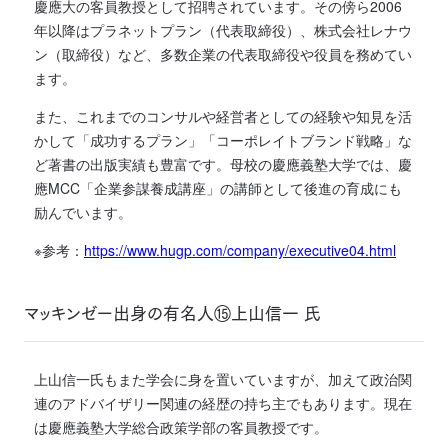
慶應大の客員教授として招聘されています。その傍ら2006
年以降はプラネットプラン（代表取締役）、株式会社レナウ
ン（取締役）など、多数企業の代表取締役や役員を務めてい
ます。
また、これまでのコンサルや経営者としての経験や知見を活
かして「成功するプラン」「コーポレイトブランド戦略」な
ど著書の出版実績も豊富です。母校の慶應義塾大学では、慶
應MCC「企業参謀養成講座」の講師として後進の育成にも
励んでいます。
※参考：
https://www.hugp.com/company/executive04.html
マッキンゼー出身の有名人⑮上山信一 氏
上山信一氏もまた学会に身を置いていますが、加えて政治関
連のアドバイザリー関連の経歴の持ち主でもあります。現在
は慶應義塾大学総合政策学部の客員教授です。