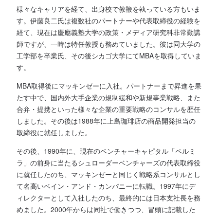
様々なキャリアを経て、出身校で教鞭を執っている方もいま
す。伊藤良二氏は複数社のパートナーや代表取締役の経験を
経て、現在は慶應義塾大学の政策・メディア研究科非常勤講
師ですが、一時は特任教授も務めていました。彼は同大学の
工学部を卒業氏、その後シカゴ大学にてMBAを取得していま
す。
MBA取得後にマッキンゼーに入社。パートナーまで昇進を果
たす中で、国内外大手企業の規制緩和や新規事業戦略、また
合弁・提携といった様々な企業の重要戦略のコンサルを歴任
しました。その後は1988年に上島珈琲店の商品開発担当の
取締役に就任しました。
その後、1990年に、現在のベンチャーキャピタル「ペルミ
ラ」の前身に当たるシュローダーベンチャーズの代表取締役
に就任したのち、マッキンゼーと同じく戦略系コンサルとし
て名高いベイン・アンド・カンパニーに転職。1997年にデ
ィレクターとして入社したのち、最終的には日本支社長を務
めました。2000年からは同社で働きつつ、冒頭に記載した