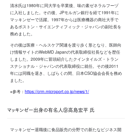
清水氏は1980年に同大学を卒業後、味の素ゼネラルフーヅ
に入社しました。その後、JPモルガン銀行を経て1991年に
マッキンゼーで活躍。1997年からは医療機器の商社大手で
あるボストン・サイエンティフィック・ジャパンの副社長を
務めました。
その後は医療・ヘルスケア関連を渡り歩く形となり、医師向
け情報サイトのWebMD Japanの代表取締役社長などを歴任
しました。2009年に冒頭紹介したクインタイルズ・トラン
スナショナル・ジャパンの代表取締役に就任。その後2011
年には同職を退き、しばらくの間、日本CSO協会会長を務め
ました。
※参考：
https://crm.microport.co.jp/news/1/
マッキンゼー出身の有名人⑨高島宏平 氏
マッキンゼー退職後に食品販売の分野での新たなビジネス開