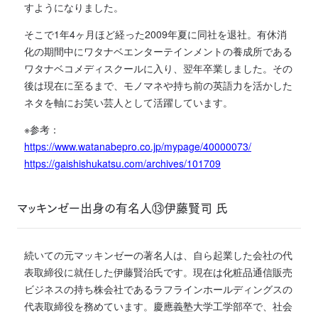
すようになりました。
そこで1年4ヶ月ほど経った2009年夏に同社を退社。有休消
化の期間中にワタナベエンターテインメントの養成所である
ワタナベコメディスクールに入り、翌年卒業しました。その
後は現在に至るまで、モノマネや持ち前の英語力を活かした
ネタを軸にお笑い芸人として活躍しています。
※参考：
https://www.watanabepro.co.jp/mypage/40000073/
https://gaishishukatsu.com/archives/101709
マッキンゼー出身の有名人⑬伊藤賢司 氏
続いての元マッキンゼーの著名人は、自ら起業した会社の代
表取締役に就任した伊藤賢治氏です。現在は化粧品通信販売
ビジネスの持ち株会社であるラフラインホールディングスの
代表取締役を務めています。慶應義塾大学工学部卒で、社会