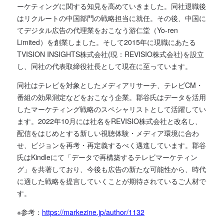
ーケティングに関する知見を高めていきました。同社退職後
はリクルートの中国部門の戦略担当に就任。その後、中国に
てデジタル広告の代理業をおこなう游仁堂（Yo-ren
Limited）を創業しました。そして2015年に現職にあたる
TVISION INSIGHTS株式会社(現：REVISIO株式会社)を設立
し、同社の代表取締役社長として現在に至っています。
同社はテレビを対象としたメディアリサーチ、テレビCM・
番組の効果測定などをおこなう企業。郡谷氏はデータを活用
したマーケティング戦略のスペシャリストとして活躍してい
ます。2022年10月には社名をREVISIO株式会社と改名し、
配信をはじめとする新しい視聴体験・メディア環境に合わ
せ、ビジョンを再考・再定義するべく邁進しています。郡谷
氏はKindleにて「データで再構築するテレビマーケティン
グ」を共著しており、今後も広告の新たな可能性から、時代
に適した戦略を提言していくことが期待されているご人材で
す。
※参考：
https://markezine.jp/author/1132