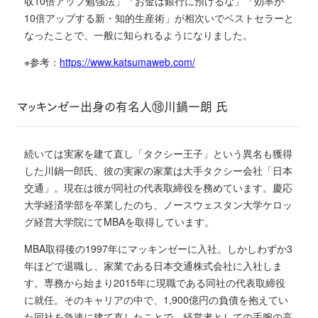
収10倍アップ勉強法」「お金は銀行に預けるな」「効率が
10倍アップする新・知的生産術」が相次いでベストセラーと
なったことで、一般に知られるようになりました。
※参考：
https://www.katsumaweb.com/
マッキンゼー出身の有名人⑱川鍋一朗 氏
続いては実家を建て直し「タクシー王子」という異名も獲得
した川鍋一郎氏、彼の実家の家業は大手タクシー会社「日本
交通」。現在は彼が同社の代表取締役を務めています。慶応
大学経済学部を卒業したのち、ノースウェスタン大学ケロッ
グ経営大学院にてMBAを取得しています。
MBA取得後の1997年にマッキンゼーに入社。しかしわずか3
年ほどで退職し、家業である日本交通株式会社に入社しま
す。専務から始まり2015年に現職である同社の代表取締役
に就任。そのキャリアの中で、1,900億円の負債を抱えてい
た同社を急速に建て直したことで、経営者としての手腕の高