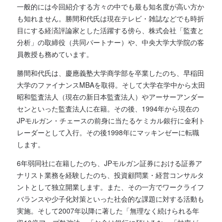
一般的には今回紹介する方々の中でも最も知名度が高い方か
も知れません。勝間和代氏は現在テレビ・雑誌などでも時折
目にする経済評論家とした活躍する傍ら、株式会社「監査と
分析」の取締役（共同パートナー）や、中央大学大学院の客
員教授も務めています。
勝間和代氏は、慶應義塾大学商学部を卒業したのち、早稲田
大学のファイナンスMBAを取得。そして大学在学中から太田
昭和監査法人（現在の新日本監査法人）やアーサーアンダー
センといった監査法人に在籍。その後、1994年から現在の
JPモルガン・チェースの前身に当たるケミカル銀行に金利ト
レーダーとして入行。その後1998年にマッキンゼーに転職
します。
6年弱同社に在籍したのち、JPモルガン証券における証券ア
ナリスト業務を経験したのち、投資顧問業・経営コンサルタ
ントとして独立開業します。また、その一方でワークライフ
バランスや少子化対策といった社会的な課題に対する活動も
実施。そして2007年以降に著した「無理なく続けられる年