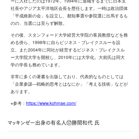
ーに入社したのは1972年。1994年に退職するまでに日本支
社長やアジア太平洋地区会長を歴任します。一時は政治団体
「平成維新の会」を設立し、都知事選や参院選に出馬するも
のの、当選には至らず解散。
その後、スタンフォード大学経営大学院の客員教授などを務
める傍ら、1998年に自らビジネス・ブレイクスルーを設
立。また2004年に同社が経営するビジネス・ブレイクスル
ー大学院大学を開校し、2010年には大学化。大前氏は同大
学の学長も務めています。
非常に多くの著書を出版しており、代表的なものとしては
「企業参謀―戦略的思考とはなにか」「考える技術」などが
あります。
※参考：
https://www.kohmae.com/
マッキンゼー出身の有名人⑰勝間和代 氏