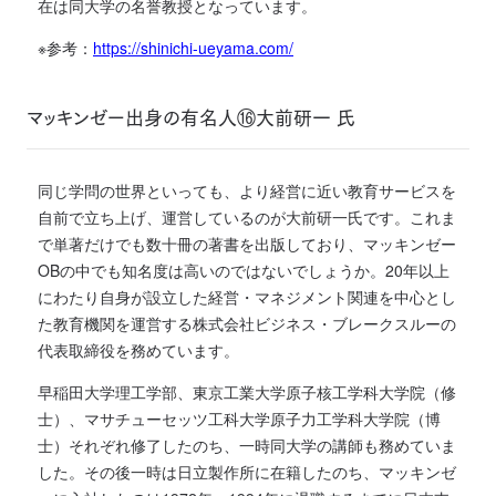
在は同大学の名誉教授となっています。
※参考：
https://shinichi-ueyama.com/
マッキンゼー出身の有名人⑯大前研一 氏
同じ学問の世界といっても、より経営に近い教育サービスを
自前で立ち上げ、運営しているのが大前研一氏です。これま
で単著だけでも数十冊の著書を出版しており、マッキンゼー
OBの中でも知名度は高いのではないでしょうか。20年以上
にわたり自身が設立した経営・マネジメント関連を中心とし
た教育機関を運営する株式会社ビジネス・ブレークスルーの
代表取締役を務めています。
早稲田大学理工学部、東京工業大学原子核工学科大学院（修
士）、マサチューセッツ工科大学原子力工学科大学院（博
士）それぞれ修了したのち、一時同大学の講師も務めていま
した。その後一時は日立製作所に在籍したのち、マッキンゼ