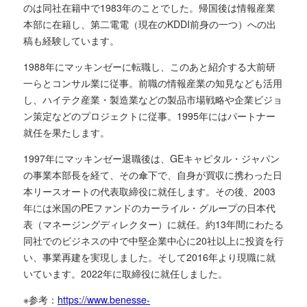
のは同社在籍中で1983年のことでした。帰国後は情報産業
本部に在籍し、第二電電（現在のKDDI前身の一つ）への出
稿も経験しています。
1988年にマッキンゼーに転職し、このあと紹介する大前研
一らとコンサル業に従事。前職の情報産業の知見なども活用
し、ハイテク産業・製造業などの製品市場戦略や企業ビジョ
ン策定などのプロジェクトに従事。1995年にはパートナー
就任を果たします。
1997年にマッキンゼー退職後は、GEキャピタル・ジャパン
の事業本部長を経て、その傘下で、自身が買収に携わった日
本リースオートの代表取締役に就任します。その後、2003
年には米国のPEファンドのカーライル・グループの日本代
表（マネージングディレクター）に就任。約13年間にわたる
同社でのビジネスの中で中堅企業中心に20社以上に投資を行
い、事業再建を実現しました。そして2016年より現職に就
いています。2022年に取締役に就任しました。
※参考：
https://www.benesse-