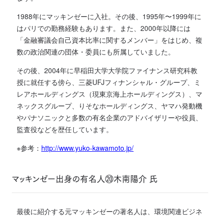
1988年にマッキンゼーに入社。その後、1995年〜1999年に
はパリでの勤務経験もあります。また、2000年以降には
「金融審議会自己資本比率に関するメンバー」をはじめ、複
数の政治関連の団体・委員にも所属していました。
その後、2004年に早稲田大学大学院ファイナンス研究科教
授に就任する傍ら、三菱UFJフィナンシャル・グループ、ミ
レアホールディングス（現東京海上ホールディングス）、マ
ネックスグループ、りそなホールディングス、ヤマハ発動機
やパナソニックと多数の有名企業のアドバイザリーや役員、
監査役などを歴任しています。
※参考：
http://www.yuko-kawamoto.jp/
マッキンゼー出身の有名人⑳木南陽介 氏
最後に紹介する元マッキンゼーの著名人は、環境関連ビジネ