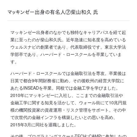
マッキンゼー出身の有名人⑦柴山和久 氏
マッキンゼー出身者のなかでも独特なキャリアパスを経て起
業に至ったのが柴山和久氏。近年急速に知名度を高めている
ウェルスナビの創業者であり、代表取締役です。東京大学法
学部卒であり、ハーバード・ロースクールを卒業していま
す。
ハーバード・ロースクールでは金融取引法を専攻。卒業後は
日英で都合9年間財務省に勤め、その後欧州の経営大学院に
あたるINSEADを卒業。同校では金融工学を学びました。
2010年にマッキンゼーに入社し、ここまでの金融取引法や
金融工学に関する知見を活かして、ウォール街にて10兆円規
模の機関投資家の資産運用・リスク管理をサポート。その中
で次世代の金融インフラを構築したいとの思いを高め、
2015年3月に同社を退職しました。
その後、プログラミングスクールTECH::CAMPに参加したの