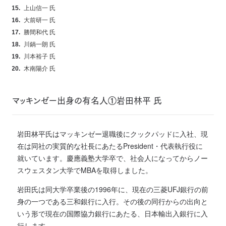
上山信一 氏
大前研一 氏
勝間和代 氏
川鍋一朗 氏
川本裕子 氏
木南陽介 氏
マッキンゼー出身の有名人①岩田林平 氏
岩田林平氏はマッキンゼー退職後にクックパッドに入社、現
在は同社の実質的な社長にあたるPresident・代表執行役に
就いています。慶應義塾大学卒で、社会人になってからノー
スウェスタン大学でMBAを取得しました。
岩田氏は同大学卒業後の1996年に、現在の三菱UFJ銀行の前
身の一つである三和銀行に入行。その後の同行からの出向と
いう形で現在の国際協力銀行にあたる、日本輸出入銀行に入
行します。