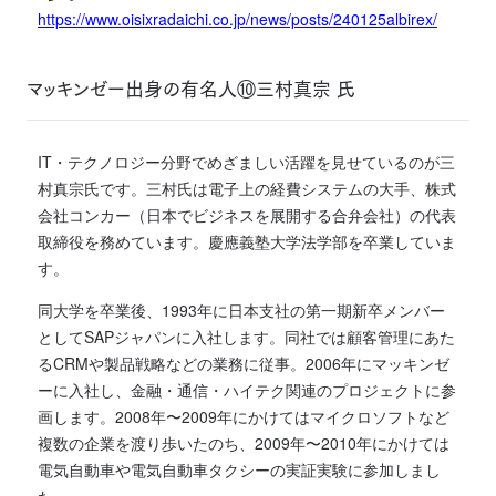
https://www.oisixradaichi.co.jp/news/posts/240125albirex/
マッキンゼー出身の有名人⑩三村真宗 氏
IT・テクノロジー分野でめざましい活躍を見せているのが三
村真宗氏です。三村氏は電子上の経費システムの大手、株式
会社コンカー（日本でビジネスを展開する合弁会社）の代表
取締役を務めています。慶應義塾大学法学部を卒業していま
す。
同大学を卒業後、1993年に日本支社の第一期新卒メンバー
としてSAPジャパンに入社します。同社では顧客管理にあた
るCRMや製品戦略などの業務に従事。2006年にマッキンゼ
ーに入社し、金融・通信・ハイテク関連のプロジェクトに参
画します。2008年〜2009年にかけてはマイクロソフトなど
複数の企業を渡り歩いたのち、2009年〜2010年にかけては
電気自動車や電気自動車タクシーの実証実験に参加しまし
た。