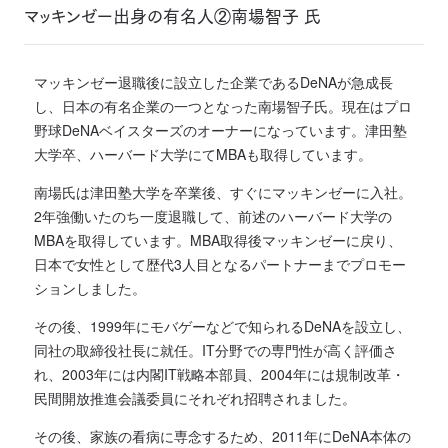
マッキンゼー出身の有名人②南場智子 氏
マッキンゼー退職後に設立した企業であるDeNAが急成長
し、日本の有名企業の一つとなった南場智子氏。現在はプロ
野球DeNAベイスターズのオーナーになっています。津田塾
大学卒、ハーバード大学にてMBAも取得しています。
南場氏は津田塾大学を卒業後、すぐにマッキンゼーに入社。
2年強働いたのち一度退職して、前述のハーバード大学の
MBAを取得しています。MBA取得後マッキンゼーに戻り、
日本で女性として歴代3人目となるパートナーまでプロモー
ションしました。
その後、1999年にモバゲーなどで知られるDeNAを設立し、
同社の取締役社長に就任。IT分野での専門性が高く評価さ
れ、2003年には内閣IT戦略本部員、2004年には規制改革・
民間開放推進会議委員にそれぞれ招聘されました。
その後、家族の看病に専念するため、2011年にDeNA本体の