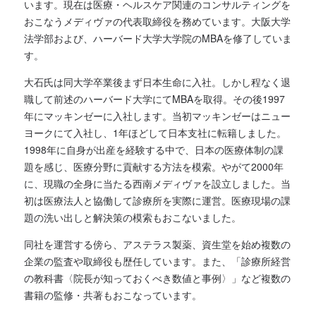
います。現在は医療・ヘルスケア関連のコンサルティングを
おこなうメディヴァの代表取締役を務めています。大阪大学
法学部および、ハーバード大学大学院のMBAを修了していま
す。
大石氏は同大学卒業後まず日本生命に入社。しかし程なく退
職して前述のハーバード大学にてMBAを取得。その後1997
年にマッキンゼーに入社します。当初マッキンゼーはニュー
ヨークにて入社し、1年ほどして日本支社に転籍しました。
1998年に自身が出産を経験する中で、日本の医療体制の課
題を感じ、医療分野に貢献する方法を模索。やがて2000年
に、現職の全身に当たる西南メディヴァを設立しました。当
初は医療法人と協働して診療所を実際に運営。医療現場の課
題の洗い出しと解決策の模索もおこないました。
同社を運営する傍ら、アステラス製薬、資生堂を始め複数の
企業の監査や取締役も歴任しています。また、「診療所経営
の教科書〈院長が知っておくべき数値と事例〉」など複数の
書籍の監修・共著もおこなっています。