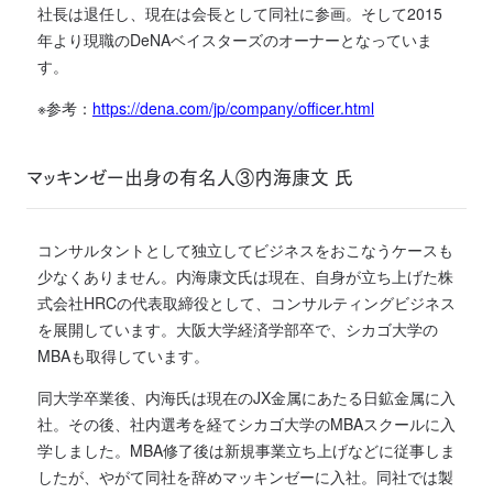
社長は退任し、現在は会長として同社に参画。そして2015
年より現職のDeNAベイスターズのオーナーとなっていま
す。
※参考：
https://dena.com/jp/company/officer.html
マッキンゼー出身の有名人③内海康文 氏
コンサルタントとして独立してビジネスをおこなうケースも
少なくありません。内海康文氏は現在、自身が立ち上げた株
式会社HRCの代表取締役として、コンサルティングビジネス
を展開しています。大阪大学経済学部卒で、シカゴ大学の
MBAも取得しています。
同大学卒業後、内海氏は現在のJX金属にあたる日鉱金属に入
社。その後、社内選考を経てシカゴ大学のMBAスクールに入
学しました。MBA修了後は新規事業立ち上げなどに従事しま
したが、やがて同社を辞めマッキンゼーに入社。同社では製