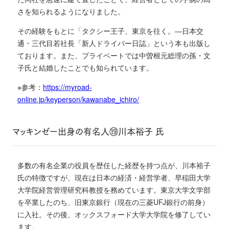
さを知られるようになりました。
その経験をもとに「タクシー王子、東京を往く。―日本交
通・三代目若社長「新人ドライバー日誌」という本も出版し
ております。また、プライベートでは中曽根元総理の孫・文
子氏と結婚したことでも知られています。
※参考：
https://myroad-
online.jp/keyperson/kawanabe_ichiro/
マッキンゼー出身の有名人⑲川本裕子 氏
多数の有名企業の役員を歴任した経歴を持つ点が、川本裕子
氏の特徴ですが、現在は日本の経済・経営学者、早稲田大学
大学院経営管理研究科教授を務めています。東京大学文学部
を卒業したのち、旧東京銀行（現在の三菱UFJ銀行の前身）
に入社。その後、オックスフォード大学大学院を修了してい
ます。