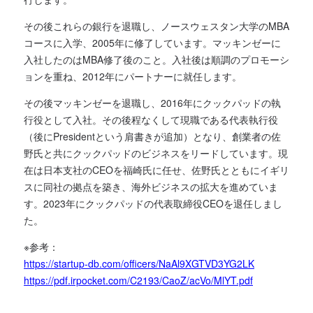
その後これらの銀行を退職し、ノースウェスタン大学のMBA
コースに入学、2005年に修了しています。マッキンゼーに
入社したのはMBA修了後のこと。入社後は順調のプロモーシ
ョンを重ね、2012年にパートナーに就任します。
その後マッキンゼーを退職し、2016年にクックパッドの執
行役として入社。その後程なくして現職である代表執行役
（後にPresidentという肩書きが追加）となり、創業者の佐
野氏と共にクックパッドのビジネスをリードしています。現
在は日本支社のCEOを福崎氏に任せ、佐野氏とともにイギリ
スに同社の拠点を築き、海外ビジネスの拡大を進めていま
す。2023年にクックパッドの代表取締役CEOを退任しまし
た。
※参考：
https://startup-db.com/officers/NaAl9XGTVD3YG2LK
https://pdf.irpocket.com/C2193/CaoZ/acVo/MlYT.pdf