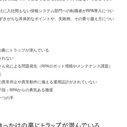
社に入社間もない情報システム部門への転職者がRPA導入につい
ずきがちな具体的なポイントや、失敗例、その乗り越え方につい
の裏にトラップが潜んでいる
きれない
さん化による問題発生（RPAロボット増殖やメンテナンス課題）
走
の異常停止や異常動作に備える運用設計がされていない
段：RPAからの勇気ある撤退
一つの手
きっかけの裏にトラップが潜んでいる