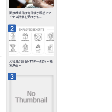
面接希望日は何日後が理想？マ
イナス評価を受けがち...
元社員が語るNTTデータ(3) ～福
利厚生～