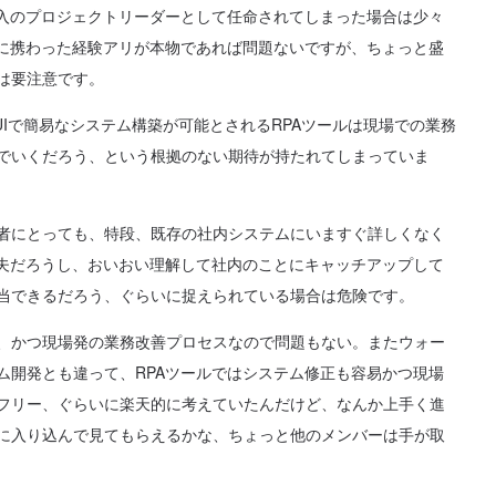
導入のプロジェクトリーダーとして任命されてしまった場合は少々
Aに携わった経験アリが本物であれば問題ないですが、ちょっと盛
は要注意です。
UIで簡易なシステム構築が可能とされるRPAツールは現場での業務
でいくだろう、という根拠のない期待が持たれてしまっていま
者にとっても、特段、既存の社内システムにいますぐ詳しくなく
丈夫だろうし、おいおい理解して社内のことにキャッチアップして
当できるだろう、ぐらいに捉えられている場合は危険です。
、かつ現場発の業務改善プロセスなので問題もない。またウォー
ム開発とも違って、RPAツールではシステム修正も容易かつ現場
フリー、ぐらいに楽天的に考えていたんだけど、なんか上手く進
に入り込んで見てもらえるかな、ちょっと他のメンバーは手が取