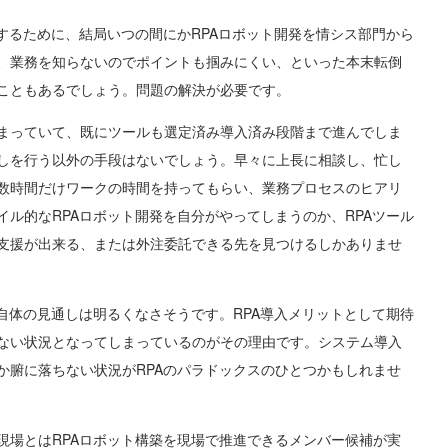
収するために、結局いつの間にかRPAロボット開発を情シス部門から
、業務を知らないのでポイントも掴みにくい、といった本末転倒
こともあるでしょう。問題の解決が必要です。
まっていて、既にツールも選定済み導入済み段階まで進んでしま
しを行う以外の手段はないでしょう。早々に上長に相談し、忙し
数時間だけワークの時間を持ってもらい、業務プロセスのヒアリ
イル的なRPAロボット開発を自分がやってしまうのか、RPAツール
支援が出来る、または外注委託できる先を見つけるしかありませ
ト自体の見通しは明るくなさそうです。RPA導入メリットとして期待
ない状況となってしまっているのがその理由です。システム導入
か腑に落ちない状況がRPAのパラドックスのひとつかもしれませ
現場とはRPAロボット構築を現場で推進できるメンバー候補が実