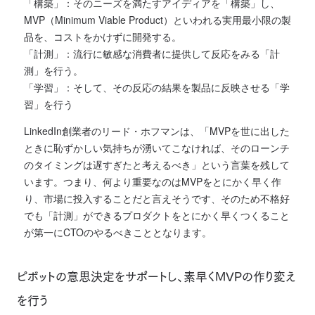
「構築」：そのニーズを満たすアイディアを「構築」し、
MVP（Minimum Viable Product）といわれる実用最小限の製
品を、コストをかけずに開発する。
「計測」：流行に敏感な消費者に提供して反応をみる「計
測」を行う。
「学習」：そして、その反応の結果を製品に反映させる「学
習」を行う
LinkedIn創業者のリード・ホフマンは、「MVPを世に出した
ときに恥ずかしい気持ちが湧いてこなければ、そのローンチ
のタイミングは遅すぎたと考えるべき」という言葉を残して
います。つまり、何より重要なのはMVPをとにかく早く作
り、市場に投入することだと言えそうです、そのため不格好
でも「計測」ができるプロダクトをとにかく早くつくること
が第一にCTOのやるべきこととなります。
ピボットの意思決定をサポートし、素早くMVPの作り変え
を行う