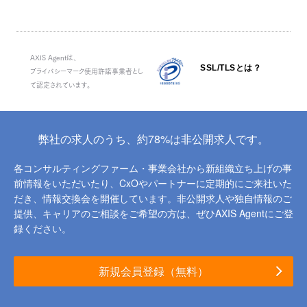
AXIS Agentは、
SSL/TLSとは？
プライバシーマーク使用許諾事業者とし
て認定されています。
弊社の求人のうち、約78%は非公開求人です。
各コンサルティングファーム・事業会社から新組織立ち上げの事
前情報をいただいたり、
CxOやパートナーに定期的にご来社いた
だき、情報交換会を開催しています。
非公開求人や独自情報のご
提供、キャリアのご相談をご希望の方は、ぜひAXIS Agentにご登
録ください。
新規会員登録（無料）