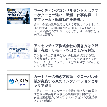
マーケティングコンサルタントとは？マ
ーケターとの違い・職種・仕事内容・主
要ファーム・転職動向を解説…
近年、企業の競争環境は大きく変化しています。生
成AIの普及、Cookie規制への対応、EC市場の拡
大、顧客接点のデジタル化などにより、企業には従
来以上に高度な…
アクセンチュア株式会社の働き方は？残
業・有給・リモートを口コミから解説
アクセンチュア株式会社への転職を検討する際、
「残業は多いのか」「リモートワークは使えるの
か」「ワークライフバランスは取りやすいのか」と
いった働き方に…
ガートナーの働き方改革：グローバル企
業が実践する真のインクルージョンとキ
ャリア成長
世界をリードするリサーチ企業の働き方とは 柔軟
性と成長機会を両立させる職場環境 日本における
女性活躍推進の実績 インクルージョンを文化の核
とする組織作り…