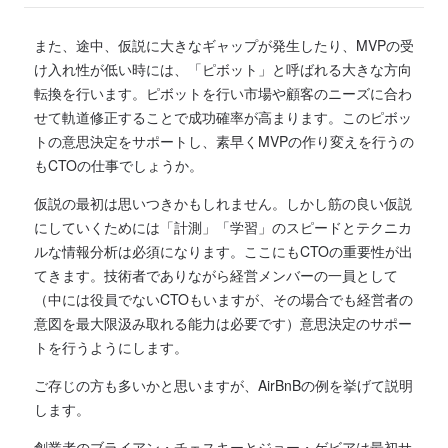
また、途中、仮説に大きなギャップが発生したり、MVPの受
け入れ性が低い時には、「ピボット」と呼ばれる大きな方向
転換を行います。ピボットを行い市場や顧客のニーズに合わ
せて軌道修正することで成功確率が高まります。このピボッ
トの意思決定をサポートし、素早くMVPの作り変えを行うの
もCTOの仕事でしょうか。
仮説の最初は思いつきかもしれません。しかし筋の良い仮説
にしていくためには「計測」「学習」のスピードとテクニカ
ルな情報分析は必須になります。ここにもCTOの重要性が出
てきます。技術者でありながら経営メンバーの一員として
（中には役員でないCTOもいますが、その場合でも経営者の
意図を最大限汲み取れる能力は必要です）意思決定のサポー
トを行うようにします。
ご存じの方も多いかと思いますが、AirBnBの例を挙げて説明
します。
創業者のブライアン・チェスキーとジョー・ゲビアは最初サ