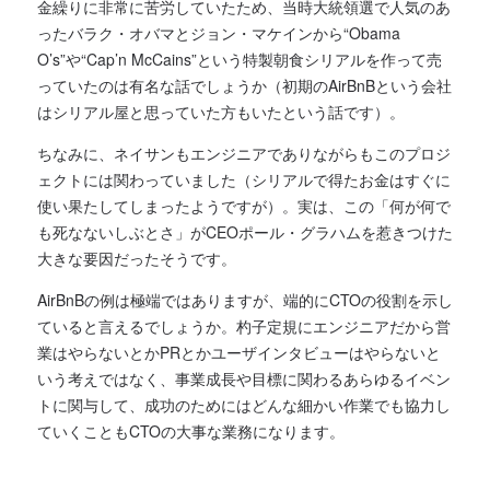
金繰りに非常に苦労していたため、当時大統領選で人気のあ
ったバラク・オバマとジョン・マケインから“Obama
O’s”や“Cap’n McCains”という特製朝食シリアルを作って売
っていたのは有名な話でしょうか（初期のAirBnBという会社
はシリアル屋と思っていた方もいたという話です）。
ちなみに、
ネイサンもエンジニアでありながらもこのプロジ
ェクトには関わっていました（シリアルで得たお金はすぐに
使い果たしてしまったようですが）。
実は、この「何が何で
も死なないしぶとさ」がCEOポール・グラハムを惹きつけた
大きな要因だったそうです。
AirBnBの例は極端ではありますが、端的にCTOの役割を示し
ていると言えるでしょうか。
杓子定規にエンジニアだから営
業はやらないとかPRとかユーザインタビューはやらないと
いう考えではなく、事業成長や目標に関わるあらゆるイベン
トに関与して、成功のためにはどんな細かい作業でも協力し
ていくこともCTOの大事な業務になります。