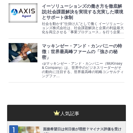
イーソリューションズの働き方を徹底解
説|社会課題解決を実現する充実した環境
とサポート体制
社会を動かす”仕掛け人”として働く イーソリューシ
ョンズ株式会社は、社会課題解決と企業の利益最大
化を両立させる「事業プロデュース」を行う企業…
マッキンゼー・アンド・カンパニーの特
徴：世界最高峰ファームの「強さの秘
密」
<pマッキンゼー・アンド・カンパニー（McKinsey
& Company）は、世界中のビジネスリーダーがそ
の動向に注目する、世界最高峰の戦略コンサルティ
ングファ…
人気記事
面接希望日は何日後が理想？マイナス評価を受け