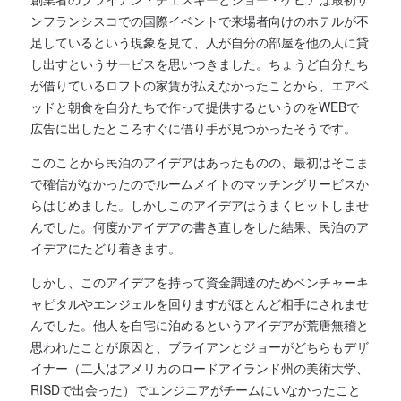
ンフランシスコでの国際イベントで来場者向けのホテルが不
足しているという現象を見て、人が自分の部屋を他の人に貸
し出すというサービスを思いつきました。ちょうど自分たち
が借りているロフトの家賃が払えなかったことから、エアベ
ッドと朝食を自分たちで作って提供するというのをWEBで
広告に出したところすぐに借り手が見つかったそうです。
このことから民泊のアイデアはあったものの、最初はそこま
で確信がなかったのでルームメイトのマッチングサービスか
らはじめました。しかしこのアイデアはうまくヒットしませ
んでした。何度かアイデアの書き直しをした結果、民泊のア
イデアにたどり着きます。
しかし、このアイデアを持って資金調達のためベンチャーキ
ャピタルやエンジェルを回りますがほとんど相手にされませ
んでした。他人を自宅に泊めるというアイデアが荒唐無稽と
思われたことが原因と、ブライアンとジョーがどちらもデザ
イナー（二人はアメリカのロードアイランド州の美術大学、
RISDで出会った）でエンジニアがチームにいなかったこと