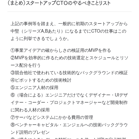
（まとめ）スタートアップCTOのやるべきことリスト
上記の事例等を踏まえ、一般的に初期のスタートアップから
中堅（シリーズA,Bあたり）になるまでにCTOの仕事はこの
ように列挙できるでしょうか。
①事業アイデアの確からしさの検証用のMVPを作る
②MVPを効率的に作るための技術選定とスケジュールとリソ
ース配分を行う
③競合他社で使われている技術的なバックグラウンドの検証
④ピボットするための技術検討
⑤エンジニア人材の採用
⑥（場合による）エンジニアだけでなくデザイナー・UIデザ
イナー・コーダー・プロジェクトマネージャーなど開発制作
に関わる人材の採用
⑦サーバなどシステムにかかる費用の管理
⑧ベンチャーキャピタル・エンジェルへの技術バックグラウ
ンド説明のプレゼン