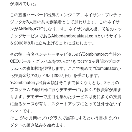
が原因でした。
この直後ハーバード出身のエンジニア、ネイサン・ブレチャ
ジックが3人目の共同創業者として加わります。このネイサ
ンがAirBnBのCTOになります。
ネイサン加入後、民泊のマッ
チングサービスであるAirbedandbreakfast.comというサイト
を2008年8月に立ち上げることに成功します。
その後、有名ベンチャーキャピタルのYCombinatorの当時の
CEOポール・グラハムを大いにひきつけて3ヶ月間のプログ
ラムへの参加権を獲得します。ここで初めてYCombinatorか
ら投資金額の2万ドル（200万円）を手にします。
YCombinatorは出資金額はそこまで多くなくとも、3ヶ月の
プログラムの最終日に行うデモデーには多くの投資家が集ま
ります。デモデーで注目を集めたサービスは更に多くの投資
に至るケースが有り、スタートアップにとっては外せないイ
ベントです。
そこで3ヶ月間のプログラムで黒字にするという目標でプロ
ダクトの磨き込みを始めます。