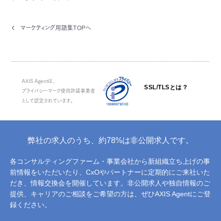
マーケティング用語集TOPへ
AXIS Agentは、
SSL/TLSとは？
プライバシーマーク使用許諾事業者
として認定されています。
弊社の求人のうち、約78%は非公開求人です。
各コンサルティングファーム・事業会社から新組織立ち上げの事
前情報をいただいたり、
CxOやパートナーに定期的にご来社いた
だき、情報交換会を開催しています。
非公開求人や独自情報のご
提供、キャリアのご相談をご希望の方は、ぜひAXIS Agentにご登
録ください。