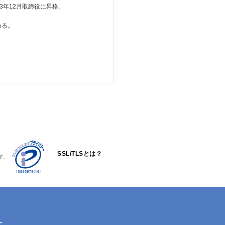
3年12月取締役に昇格。
める。
SSL/TLSとは？
す。