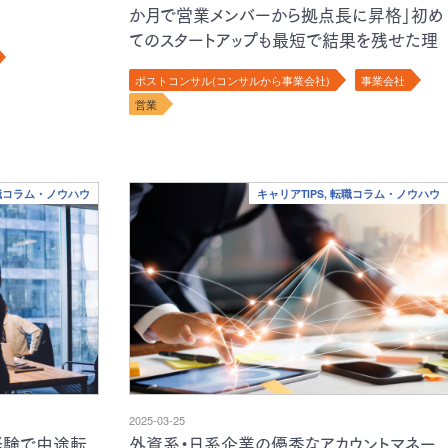
か月で営業メンバーから拠点長に昇格」初め
てのスタートアップも最短で結果を残せた理
由とは？／東日本営業マネージャー 森田雄
ポストコンサル(コンサルから事業会社)
事業会社
志様
営業
転職コラム・ノウハウ
キャリアTIPS, 転職コラム・ノウハウ
2025-03-25
経験で中途転
外資系・日系企業の優秀なアカウントマネー