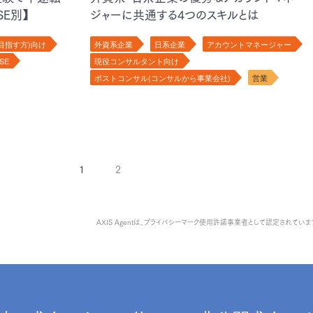
E別】
ジャーに共通する4つのスキルとは
目指す方)向け
外資系企業
日系企業
アカウントマネージャー
SE
現役コンサルタント向け
ポストコンサル(コンサルから事業会社)
営業
1
2
AXIS Agentは、
プライバシーマーク使用許諾事業者として認定されていま