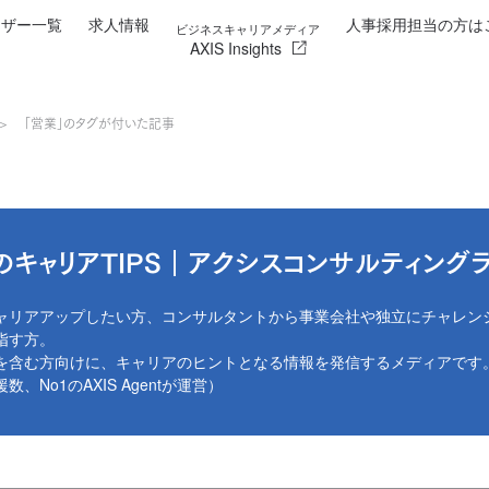
イザー一覧
求人情報
人事採用担当の方は
ビジネスキャリアメディア
AXIS Insights
「営業」のタグが付いた記事
のキャリアTIPS｜アクシスコンサルティング
ャリアアップしたい方、コンサルタントから事業会社や独立にチャレン
指す方。
を含む方向けに、キャリアのヒントとなる情報を発信するメディアです
No1のAXIS Agentが運営）