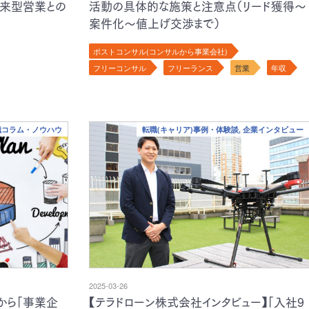
従来型営業との
活動の具体的な施策と注意点（リード獲得～
案件化～値上げ交渉まで）
ポストコンサル(コンサルから事業会社)
フリーコンサル
フリーランス
営業
年収
転職コラム・ノウハウ
転職(キャリア)事例・体験談, 企業インタビュー
2025-03-26
から「事業企
【テラドローン株式会社インタビュー】「入社9