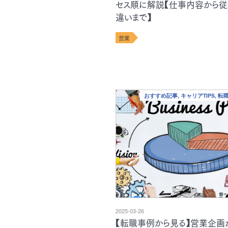
セス順に解説【仕事内容から
違いまで】
営業
おすすめ記事, キャリアTIPS, 
2025-03-26
【転職事例から見る】営業企画