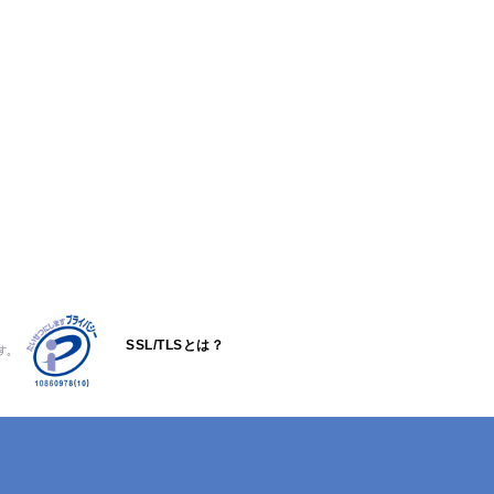
SSL/TLSとは？
す。