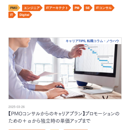
PMO
エンジニア
ITアーキテクト
PM
SE
ITコンサル
IT
Digital
キャリアTIPS, 転職コラム・ノウハウ
2025-03-26
【PMOコンサルからのキャリアプラン】プロモーションの
ための＋αから独立時の単価アップまで