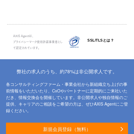
AXIS Agentは、
SSL/TLSとは？
プライバシーマーク使用許諾事業者とし
て認定されています。
弊社の求人のうち、約78%は非公開求人です。
各コンサルティングファーム・事業会社から新組織立ち上げの事
前情報をいただいたり、
CxOやパートナーに定期的にご来社いた
だき、情報交換会を開催しています。
非公開求人や独自情報のご
提供、キャリアのご相談をご希望の方は、ぜひAXIS Agentにご登
録ください。
新規会員登録（無料）