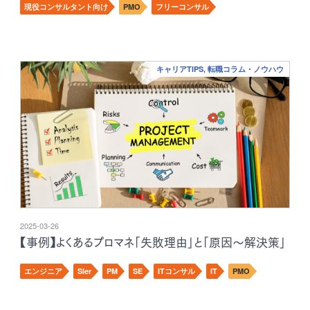
現役コンサルタント向け
PMO
フリーコンサル
キャリアTIPS, 転職コラム・ノウハウ
2025-03-26
【事例】よくあるプロマネ「失敗理由」と「原因～解決策」
エンジニア
SIer
PM
SE
ITコンサル
IT
PMO