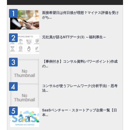
面接希望日は何日後が理想？マイナス評価を受け
がち...
元社員が語るNTTデータ(3) ～福利厚生～
【事例付き】コンサル資料(パワーポイント)作成
の...
コンサルが使うフレームワーク(分析手法)・思考
法...
SaaSベンチャー・スタートアップ企業一覧【日
本...