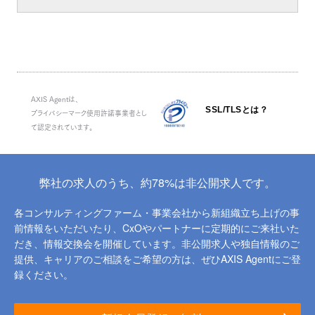
AXIS Agentは、
SSL/TLSとは？
プライバシーマーク使用許諾事業者とし
て認定されています。
弊社の求人のうち、約78%は非公開求人です。
各コンサルティングファーム・事業会社から新組織立ち上げの事
前情報をいただいたり、
CxOやパートナーに定期的にご来社いた
だき、情報交換会を開催しています。
非公開求人や独自情報のご
提供、キャリアのご相談をご希望の方は、ぜひAXIS Agentにご登
録ください。