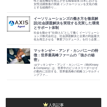
性と成長機会を両立させる職場環境 日本における
女性活躍推進の実績 インクルージョンを文化の核
とする組織作り…
イーソリューションズの働き方を徹底解
説|社会課題解決を実現する充実した環境
とサポート体制
社会を動かす”仕掛け人”として働く イーソリューシ
ョンズ株式会社は、社会課題解決と企業の利益最大
化を両立させる「事業プロデュース」を行う企業…
マッキンゼー・アンド・カンパニーの特
徴：世界最高峰ファームの「強さの秘
密」
<pマッキンゼー・アンド・カンパニー（McKinsey
& Company）は、世界中のビジネスリーダーがそ
の動向に注目する、世界最高峰の戦略コンサルティ
ングファ…
人気記事