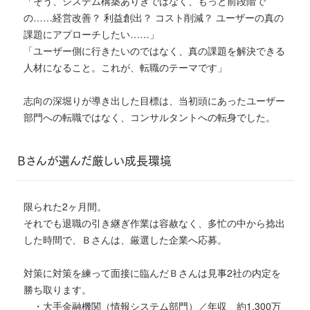
「そう、システム構築ありきではなく、もっと前段階で
の……経営改善？ 利益創出？ コスト削減？ ユーザーの真の
課題にアプローチしたい……」
「ユーザー側に行きたいのではなく、真の課題を解決できる
人材になること。これが、転職のテーマです」
志向の深堀りが導き出した目標は、当初頭にあったユーザー
部門への転職ではなく、コンサルタントへの転身でした。
Ｂさんが選んだ厳しい成長環境
限られた2ヶ月間。
それでも退職の引き継ぎ作業は容赦なく、多忙の中から捻出
した時間で、Ｂさんは、厳選した企業へ応募。
対策に対策を練って面接に臨んだＢさんは見事2社の内定を
勝ち取ります。
・大手金融機関（情報システム部門）／年収 約1,300万