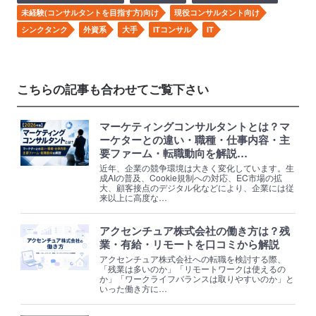
未経験(コンサルタントを目指す方)向け
現役コンサルタント向け
シンクタンク
外資系
大手
ITコンサル
IT
こちらの記事も合わせてご覧下さい
マーケティングコンサルタントとは？マ
ーケターとの違い・職種・仕事内容・主
要ファーム・転職動向を解説…
近年、企業の競争環境は大きく変化しています。生
成AIの普及、Cookie規制への対応、EC市場の拡
大、顧客接点のデジタル化などにより、企業には従
来以上に高度な…
アクセンチュア株式会社の働き方は？残
業・有給・リモートを口コミから解説
アクセンチュア株式会社への転職を検討する際、
「残業は多いのか」「リモートワークは使えるの
か」「ワークライフバランスは取りやすいのか」と
いった働き方に…