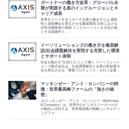
ガートナーの働き方改革：グローバル企
業が実践する真のインクルージョンとキ
ャリア成長
世界をリードするリサーチ企業の働き方とは 柔軟
性と成長機会を両立させる職場環境 日本における
女性活躍推進の実績 インクルージョンを文化の核
とする組織作り…
イーソリューションズの働き方を徹底解
説|社会課題解決を実現する充実した環境
とサポート体制
社会を動かす”仕掛け人”として働く イーソリューシ
ョンズ株式会社は、社会課題解決と企業の利益最大
化を両立させる「事業プロデュース」を行う企業…
マッキンゼー・アンド・カンパニーの特
徴：世界最高峰ファームの「強さの秘
密」
<pマッキンゼー・アンド・カンパニー（McKinsey
& Company）は、世界中のビジネスリーダーがそ
の動向に注目する、世界最高峰の戦略コンサルティ
ングファ…