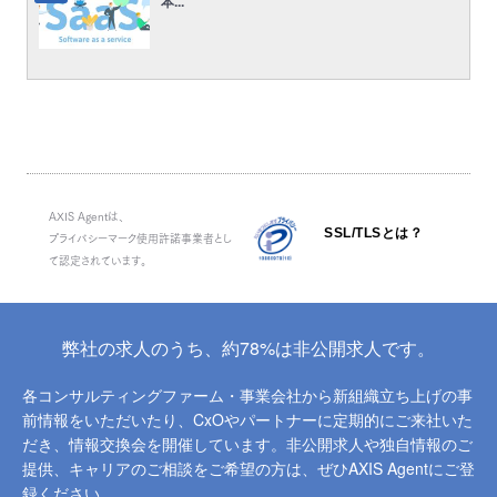
本...
AXIS Agentは、
SSL/TLSとは？
プライバシーマーク使用許諾事業者とし
て認定されています。
弊社の求人のうち、約78%は非公開求人です。
各コンサルティングファーム・事業会社から新組織立ち上げの事
前情報をいただいたり、
CxOやパートナーに定期的にご来社いた
だき、情報交換会を開催しています。
非公開求人や独自情報のご
提供、キャリアのご相談をご希望の方は、ぜひAXIS Agentにご登
録ください。