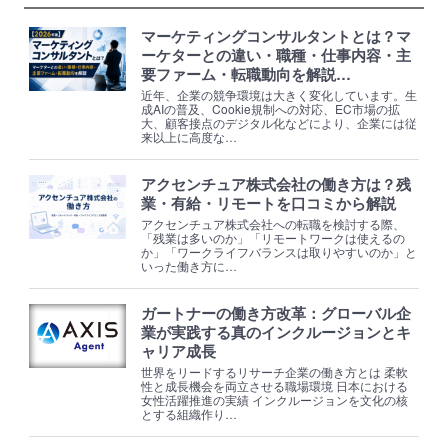
マーケティングコンサルタントとは？マ
ーケターとの違い・職種・仕事内容・主
要ファーム・転職動向を解説…
近年、企業の競争環境は大きく変化しています。生
成AIの普及、Cookie規制への対応、EC市場の拡
大、顧客接点のデジタル化などにより、企業には従
来以上に高度な…
アクセンチュア株式会社の働き方は？残
業・有給・リモートを口コミから解説
アクセンチュア株式会社への転職を検討する際、
「残業は多いのか」「リモートワークは使えるの
か」「ワークライフバランスは取りやすいのか」と
いった働き方に…
ガートナーの働き方改革：グローバル企
業が実践する真のインクルージョンとキ
ャリア成長
世界をリードするリサーチ企業の働き方とは 柔軟
性と成長機会を両立させる職場環境 日本における
女性活躍推進の実績 インクルージョンを文化の核
とする組織作り…