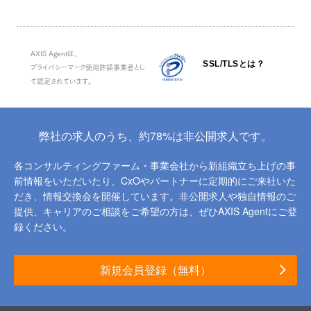
AXIS Agentは、
SSL/TLSとは？
プライバシーマーク使用許諾事業者とし
て認定されています。
弊社の求人のうち、約78%は非公開求人です。
各コンサルティングファーム・事業会社から新組織立ち上げの事
前情報をいただいたり、
CxOやパートナーに定期的にご来社いた
だき、情報交換会を開催しています。
非公開求人や独自情報のご
提供、キャリアのご相談をご希望の方は、ぜひAXIS Agentにご登
録ください。
新規会員登録（無料）