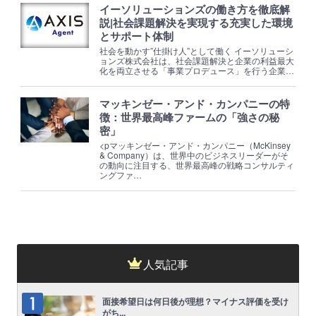
イーソリューションズの働き方を徹底解
説|社会課題解決を実現する充実した環境
とサポート体制
社会を動かす”仕掛け人”として働く イーソリューシ
ョンズ株式会社は、社会課題解決と企業の利益最大
化を両立させる「事業プロデュース」を行う企業…
マッキンゼー・アンド・カンパニーの特
徴：世界最高峰ファームの「強さの秘
密」
<pマッキンゼー・アンド・カンパニー（McKinsey
& Company）は、世界中のビジネスリーダーがそ
の動向に注目する、世界最高峰の戦略コンサルティ
ングファ…
人気記事
面接希望日は何日後が理想？マイナス評価を受け
がち...