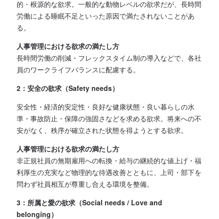
的・根源的な欲求。一般的な動物レベルの欲求だが、長時間
労働による睡眠不足といった原因で満たされないことがあ
る。
人事管理における欲求の満たし方
長時間労働の削減・フレックスタイム制の導入などで、各社
員のワークライフバランスに配慮する。
2：安全の欲求（Safety needs）
安全性・経済的安定性・良好な健康状態・良い暮らしの水
準・事故防止・保障の強固さなどを求める欲求。将来への不
安がなく、秩序が確立された状態を得ようとする欲求。
人事管理における欲求の満たし方
非正規社員の無期雇用への転換・給与の継続的な値上げ・福
利厚生の充実など物理的な待遇改善とともに、上司・部下を
問わず社員相互が尊重し合える環境を整備。
3：所属と愛の欲求（Social needs / Love and
belonging）