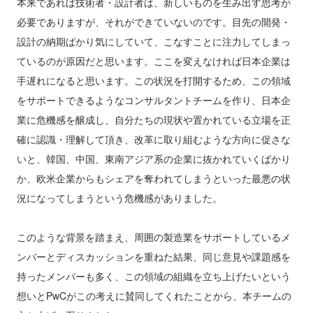
本来であれば技術者・設計者は、新しいものを生み出す思考が
必要でありますが、それができていないのです。目先の開発・
設計の納期ばかり気にしていて、こなすことに注力してしまっ
ているのが原因だと思います。ここを変えなければ日本企業は
手遅れになると思います。この状況を打開するため、この領域
をサポートできるようなコンサルタントチームを作り、日本企
業に危機感を醸成し、自分たちの現状や置かれている立場を正
確に認識・理解して頂き、改革に取り組むような方向に促さな
いと、韓国、中国、東南アジア系の企業に抜かれていくばかり
か、欧米企業からもシェアを奪われてしまうといった最悪の状
況になってしまうという危機感がありました。
このような背景を踏まえ、周囲の製造業をサポートしているメ
ンバーとディスカッションを重ねた結果、同じ意見や課題感を
持ったメンバーも多く、この領域の組織を立ち上げたいという
想いとPwCがこの考えに賛同してくれたことから、本チームの