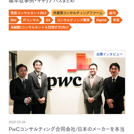
職年収事例・キャリアパスまとめ
現役コンサルタント向け
外資系コンサルティングファーム
給与
SIer
ITコンサル
DX
コンサルティング業界
Digital
年収
未経験(コンサルタントを目指す方)向け
企業インタビュー
2025-03-26
PwCコンサルティング合同会社/日本のメーカーを本当