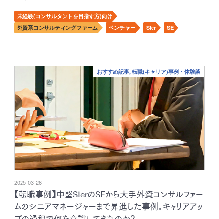
未経験(コンサルタントを目指す方)向け
外資系コンサルティングファーム
ベンチャー
SIer
SE
おすすめ記事, 転職(キャリア)事例・体験談
2025-03-26
【転職事例】中堅SIerのSEから大手外資コンサルファー
ムのシニアマネージャーまで昇進した事例。キャリアアッ
プの過程で何を意識してきたのか？