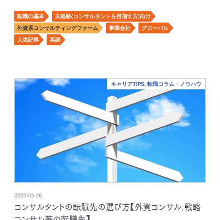
転職の基本
未経験(コンサルタントを目指す方)向け
外資系コンサルティングファーム
事業会社
グローバル
人気記事
英語
キャリアTIPS, 転職コラム・ノウハウ
2025-03-26
コンサルタントの転職先の選び方【外資コンサル,戦略
コンサル等の転職先】