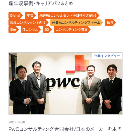
職年収事例・キャリアパスまとめ
Digital
年収
未経験(コンサルタントを目指す方)向け
現役コンサルタント向け
外資系コンサルティングファーム
給与
SIer
ITコンサル
DX
コンサルティング業界
企業インタビュー
2025-03-26
PwCコンサルティング合同会社/日本のメーカーを本当