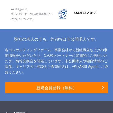
AXIS Agentは、
SSL/TLSとは？
プライバシーマーク使用許諾事業者とし
て認定されています。
弊社の求人のうち、約78%は非公開求人です。
各コンサルティングファーム・事業会社から新組織立ち上げの事
前情報をいただいたり、
CxOやパートナーに定期的にご来社いた
だき、情報交換会を開催しています。
非公開求人や独自情報のご
提供、キャリアのご相談をご希望の方は、ぜひAXIS Agentにご登
録ください。
新規会員登録（無料）