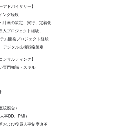
ーアドバイザリー】
ルティング経験
略・計画の策定、実行、定着化
ど）導入プロジェクト経験、
テム開発プロジェクト経験
、デジタル技術戦略策定
コンサルティング】
い専門知識・スキル
ト
点統廃合）
人事DD、PMI）
革および役員人事制度改革