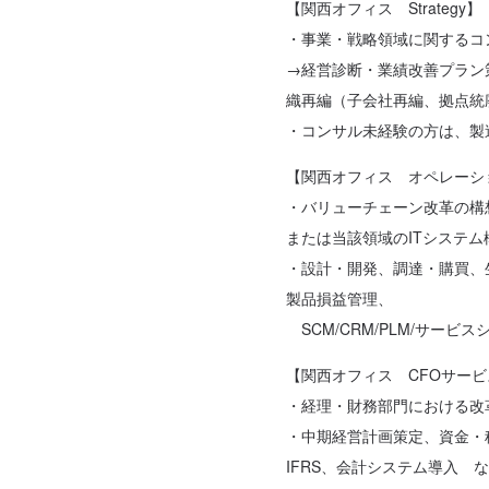
【関西オフィス Strategy】
・事業・戦略領域に関するコ
→経営診断・業績改善プラン
織再編（子会社再編、拠点統廃
・コンサル未経験の方は、製
【関西オフィス オペレーシ
・バリューチェーン改革の構
または当該領域のITシステ
・設計・開発、調達・購買、
製品損益管理、
SCM/CRM/PLM/サービ
【関西オフィス CFOサービ
・経理・財務部門における改
・中期経営計画策定、資金・
IFRS、会計システム導入 