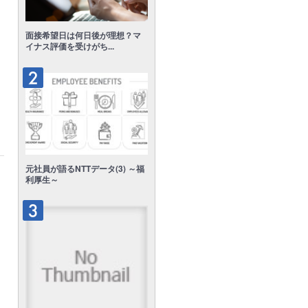
面接希望日は何日後が理想？マ
イナス評価を受けがち...
元社員が語るNTTデータ(3) ～福
利厚生～