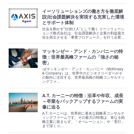
イーソリューションズの働き方を徹底解
説|社会課題解決を実現する充実した環境
とサポート体制
社会を動かす”仕掛け人”として働く イーソリューシ
ョンズ株式会社は、社会課題解決と企業の利益最大
化を両立させる「事業プロデュース」を行う企業…
マッキンゼー・アンド・カンパニーの特
徴：世界最高峰ファームの「強さの秘
密」
<pマッキンゼー・アンド・カンパニー（McKinsey
& Company）は、世界中のビジネスリーダーがそ
の動向に注目する、世界最高峰の戦略コンサルティ
ングファ…
A.T. カーニーの特徴：沿革や年収、成長
～卒業をバックアップするファームの実
像に迫る
A.T. カーニーは、世界的に著名な戦略系コンサルテ
ィングファームです。その最大の特徴は、単なる戦
略立案に留まらず、「オペレーション」や「実行」
まで深くコ…