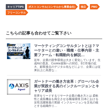
キャリアTIPS
ポストコンサル(コンサルから事業会社)
独立
PMO
フリーコンサル
こちらの記事も合わせてご覧下さい
マーケティングコンサルタントとは？マ
ーケターとの違い・職種・仕事内容・主
要ファーム・転職動向を解説…
近年、企業の競争環境は大きく変化しています。生
成AIの普及、Cookie規制への対応、EC市場の拡
大、顧客接点のデジタル化などにより、企業には従
来以上に高度な…
ガートナーの働き方改革：グローバル企
業が実践する真のインクルージョンとキ
ャリア成長
世界をリードするリサーチ企業の働き方とは 柔軟
性と成長機会を両立させる職場環境 日本における
女性活躍推進の実績 インクルージョンを文化の核
とする組織作り…