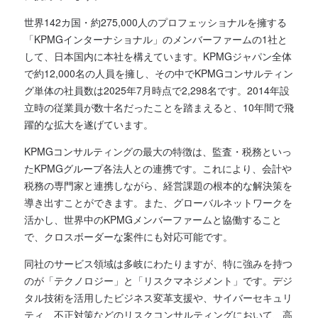
世界142カ国・約275,000人のプロフェッショナルを擁する
「KPMGインターナショナル」のメンバーファームの1社と
して、日本国内に本社を構えています。KPMGジャパン全体
で約12,000名の人員を擁し、その中でKPMGコンサルティン
グ単体の社員数は2025年7月時点で2,298名です。2014年設
立時の従業員が数十名だったことを踏まえると、10年間で飛
躍的な拡大を遂げています。
KPMGコンサルティングの最大の特徴は、監査・税務といっ
たKPMGグループ各法人との連携です。これにより、会計や
税務の専門家と連携しながら、経営課題の根本的な解決策を
導き出すことができます。また、グローバルネットワークを
活かし、世界中のKPMGメンバーファームと協働すること
で、クロスボーダーな案件にも対応可能です。
同社のサービス領域は多岐にわたりますが、特に強みを持つ
のが「テクノロジー」と「リスクマネジメント」です。デジ
タル技術を活用したビジネス変革支援や、サイバーセキュリ
ティ、不正対策などのリスクコンサルティングにおいて、高