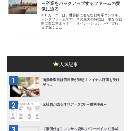
～卒業をバックアップするファームの実
像に迫る
A.T. カーニーは、世界的に著名な戦略系コンサルテ
ィングファームです。その最大の特徴は、単なる戦
略立案に留まらず、「オペレーション」や「実行」
まで深くコ…
人気記事
面接希望日は何日後が理想？マイナス評価を受け
がち...
元社員が語るNTTデータ(3) ～福利厚生～
【事例付き】コンサル資料(パワーポイント)作成