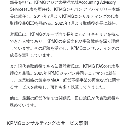
部長を担当。KPMGアジア太平洋地域Accounting Advisory
Services代表を歴任後、KPMGジャパン アドバイザリー本部
長に就任し、2017年7月よりKPMGコンサルティングの代表
取締役兼CEOを務める。2025年1月より取締役会長に就任。
宮原氏は、KPMGグループ内で長年にわたりキャリアを積ん
できた人物であり、KPMGの企業文化や事業戦略を深く理解
しています。その経験を活かし、KPMGコンサルティングの
成長を牽引しています。
また現代表取締役である知野雅彦氏は、KPMG FASの代表取
締役と兼務。2023年KPMGジャパン共同チェアマンに就任
し、企業戦略の策定やM&A、経営不振事業の再生などに関す
るサービスを統轄し、著作も多く執筆してきました。
他に、最新の経営体制では関穣氏・田口篤氏が代表取締役を
務めています。
KPMGコンサルティングのサービス事例