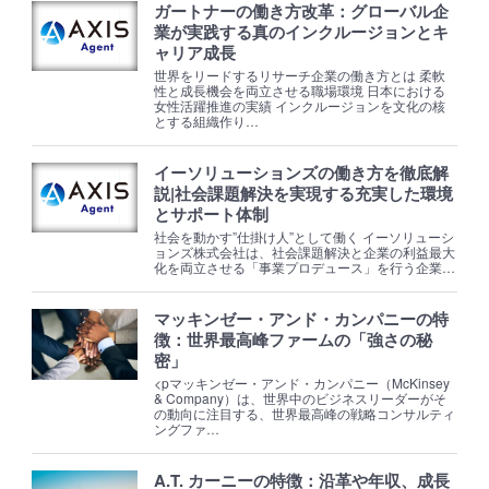
ガートナーの働き方改革：グローバル企
業が実践する真のインクルージョンとキ
ャリア成長
世界をリードするリサーチ企業の働き方とは 柔軟
性と成長機会を両立させる職場環境 日本における
女性活躍推進の実績 インクルージョンを文化の核
とする組織作り…
イーソリューションズの働き方を徹底解
説|社会課題解決を実現する充実した環境
とサポート体制
社会を動かす”仕掛け人”として働く イーソリューシ
ョンズ株式会社は、社会課題解決と企業の利益最大
化を両立させる「事業プロデュース」を行う企業…
マッキンゼー・アンド・カンパニーの特
徴：世界最高峰ファームの「強さの秘
密」
<pマッキンゼー・アンド・カンパニー（McKinsey
& Company）は、世界中のビジネスリーダーがそ
の動向に注目する、世界最高峰の戦略コンサルティ
ングファ…
A.T. カーニーの特徴：沿革や年収、成長