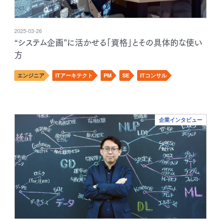
2025-03-26
“システム企画”に活かせる「資格」とその具体的な使い
方
エンジニア
ITアーキテクト
PM
SE
ITコンサル
企業インタビュー