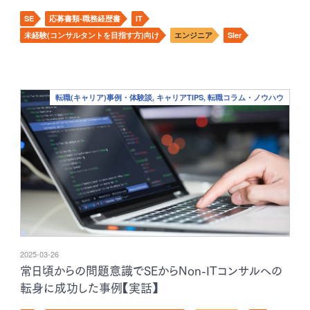
SE
応募書類-職務経歴書
IT
未経験(コンサルタントを目指す方)向け
エンジニア
SIer
転職(キャリア)事例・体験談, キャリアTIPS, 転職コラム・ノウハウ
2025-03-26
常日頃からの問題意識でSEからNon-ITコンサルへの
転身に成功した事例【実話】