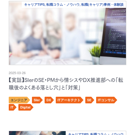
キャリアTIPS, 転職コラム・ノウハウ, 転職(キャリア)事例・体験談
2025-03-26
【実話】SIerのSE・PMから情シスやDX推進部への「転
職後のよくある落とし穴」と「対策」
エンジニア
SIer
DX
ITアーキテクト
SE
ITコンサル
IT
Digital
キャリアTIPS, 転職コラム・ノウハウ