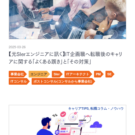
2025-03-26
【元SIerエンジニアに訊く】IT企画職へ転職後のキャリ
アに関する「よくある躓き」と「その対策」
事業会社
エンジニア
SIer
ITアーキテクト
PM
SE
ITコンサル
ポストコンサル(コンサルから事業会社)
キャリアTIPS, 転職コラム・ノウハウ