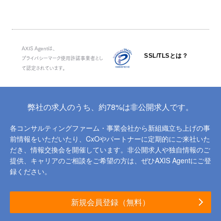
AXIS Agentは、
SSL/TLSとは？
プライバシーマーク使用許諾事業者とし
て認定されています。
弊社の求人のうち、約78%は非公開求人です。
各コンサルティングファーム・事業会社から新組織立ち上げの事
前情報をいただいたり、
CxOやパートナーに定期的にご来社いた
だき、情報交換会を開催しています。
非公開求人や独自情報のご
提供、キャリアのご相談をご希望の方は、ぜひAXIS Agentにご登
録ください。
新規会員登録（無料）