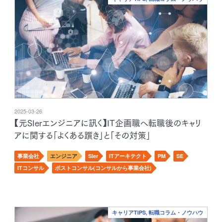
2025-03-26
【元SIerエンジニアに訊く】IT企画職へ転職後のキャリ
アに関する「よくある躓き」と「その対策」
事業会社
エンジニア
SIer
ITアーキテクト
PM
SE
ITコンサル
ポストコンサル(コンサルから事業会社)
キャリアTIPS, 転職コラム・ノウハウ