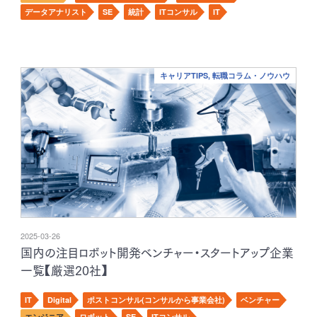
データアナリスト
SE
統計
ITコンサル
IT
キャリアTIPS, 転職コラム・ノウハウ
2025-03-26
国内の注目ロボット開発ベンチャー・スタートアップ企業
一覧【厳選20社】
IT
Digital
ポストコンサル(コンサルから事業会社)
ベンチャー
エンジニア
ロボット
SE
ITコンサル