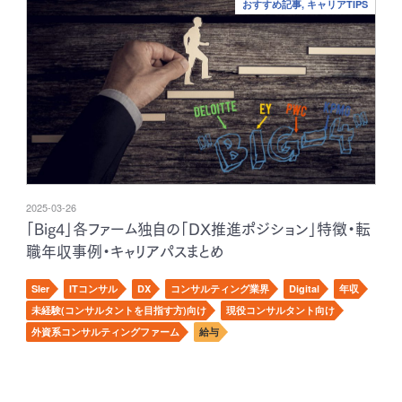
おすすめ記事, キャリアTIPS
2025-03-26
「Big4」各ファーム独自の「DX推進ポジション」特徴・転
職年収事例・キャリアパスまとめ
SIer
ITコンサル
DX
コンサルティング業界
Digital
年収
未経験(コンサルタントを目指す方)向け
現役コンサルタント向け
外資系コンサルティングファーム
給与