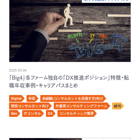
2025-03-26
「Big4」各ファーム独自の「DX推進ポジション」特徴・転
職年収事例・キャリアパスまとめ
Digital
年収
未経験(コンサルタントを目指す方)向け
現役コンサルタント向け
外資系コンサルティングファーム
給与
SIer
ITコンサル
DX
コンサルティング業界