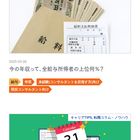
2025-03-26
今の年収って、全給与所得者の上位何％？
給与
年収
未経験(コンサルタントを目指す方)向け
現役コンサルタント向け
キャリアTIPS, 転職コラム・ノウハウ