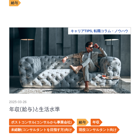
給与
キャリアTIPS, 転職コラム・ノウハウ
2025-03-26
年収(給与)と生活水準
ポストコンサル(コンサルから事業会社)
給与
年収
未経験(コンサルタントを目指す方)向け
現役コンサルタント向け