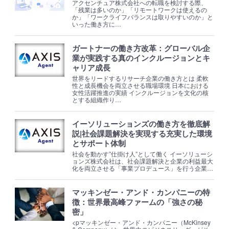
アクセンチュア株式会社への転職を検討する際、
「残業は多いのか」「リモートワークは使えるの
か」「ワークライフバランスは取りやすいのか」と
いった働き方に…
ガートナーの働き方改革：グローバル企
業が実践する真のインクルージョンとキ
ャリア成長
世界をリードするリサーチ企業の働き方とは 柔軟
性と成長機会を両立させる職場環境 日本における
女性活躍推進の実績 インクルージョンを文化の核
とする組織作り…
イーソリューションズの働き方を徹底解
説|社会課題解決を実現する充実した環境
とサポート体制
社会を動かす”仕掛け人”として働く イーソリューシ
ョンズ株式会社は、社会課題解決と企業の利益最大
化を両立させる「事業プロデュース」を行う企業…
マッキンゼー・アンド・カンパニーの特
徴：世界最高峰ファームの「強さの秘
密」
<pマッキンゼー・アンド・カンパニー（McKinsey