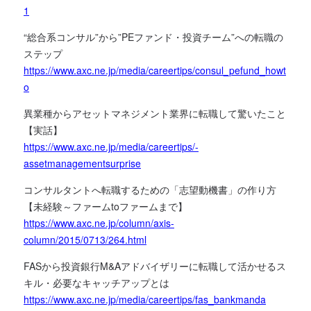
1
“総合系コンサル”から”PEファンド・投資チーム”への転職の
ステップ
https://www.axc.ne.jp/media/careertips/consul_pefund_howt
o
異業種からアセットマネジメント業界に転職して驚いたこと
【実話】
https://www.axc.ne.jp/media/careertips/-
assetmanagementsurprise
コンサルタントへ転職するための「志望動機書」の作り方
【未経験～ファームtoファームまで】
https://www.axc.ne.jp/column/axis-
column/2015/0713/264.html
FASから投資銀行M&Aアドバイザリーに転職して活かせるス
キル・必要なキャッチアップとは
https://www.axc.ne.jp/media/careertips/fas_bankmanda