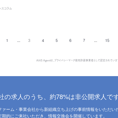
シスコラム
1
...
3
4
5
6
7
...
15
AXIS Agentは、
プライバシーマーク使用許諾事業者として認定されていま
社の求人のうち、約78%は非公開求人で
ファーム・事業会社から新組織立ち上げの事前情報をいただい
に定期的にご来社いただき、情報交換会を開催しています。