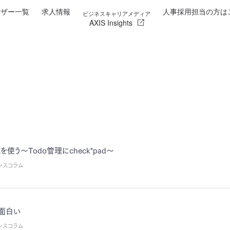
イザー一覧
求人情報
人事採用担当の方は
ビジネスキャリアメディア
AXIS Insights
を使う～Todo管理にcheck*pad～
シスコラム
aが面白い
シスコラム