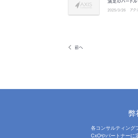
満足のハードル
2025/3/26
アク
前へ
弊
各コンサルティング
CxOやパートナー