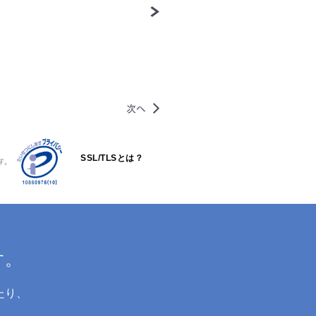
次へ
SSL/TLSとは？
す。
す。
たり、