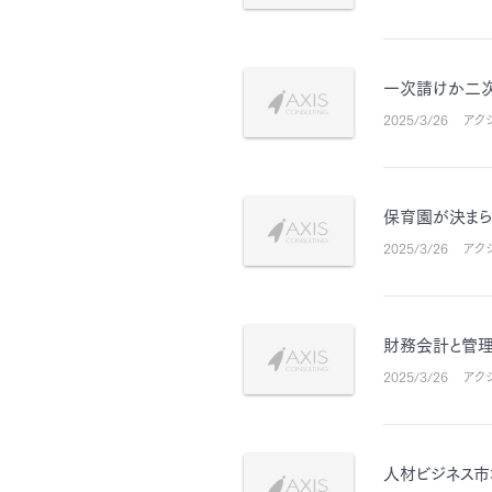
一次請けか二
2025/3/26
アク
保育園が決まら
2025/3/26
アク
財務会計と管
2025/3/26
アク
人材ビジネス市