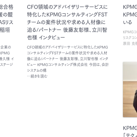
『総合格
CFO領域のアドバイザリーサービスに
KPM
援の醍
特化したKPMGコンサルティングFST
KPM
ASリス
チームの案件状況や求める人材像に
いる
 稲垣
迫る/パートナー 後藤友彰様、立川智
KPMG
也様 インタビュー
リスクコ
原田 克
 企業の
CFO領域のアドバイザリーサービスに特化したKPMG
PMG
コンサルティングFSTチームの案件状況や求める人材
雅久様 イ
像に迫る/パートナー 後藤友彰様、立川智也様 インタ
長ステージ
ビュー KPMGコンサルティング株式会社 今回は、会計
システムの構
…続きを読む
KPM
「テク