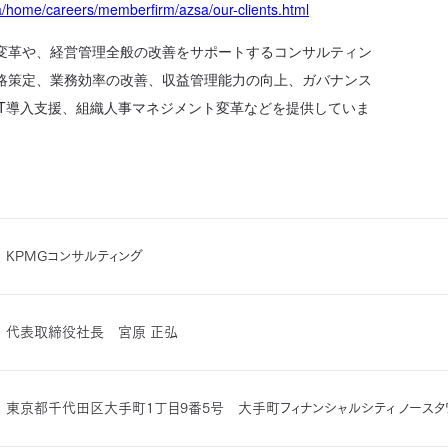
a/home/careers/memberfirm/azsa/our-clients.html
変革や、経営管理全般の改善をサポートするコンサルティン
略策定、業務効率の改善、収益管理能力の向上、ガバナンス
IT導入支援、組織人事マネジメント変革などを提供していま
KPMGコンサルティング
代表取締役社長 宮原 正弘
東京都千代田区大手町1丁目9番5号 大手町フィナンシャルシティ ノースタ