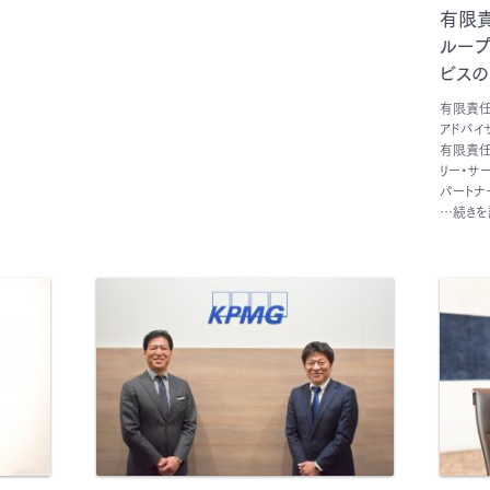
有限
ルー
ビスの
有限責任
アドバイ
有限責任
リー・サ
パートナ
…続きを