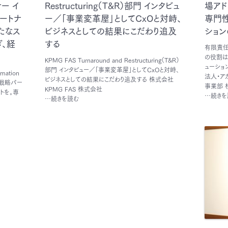
ナー イ
Restructuring（T&R）部門 インタビュ
場アド
ートナ
ー／「事業変革屋」としてCxOと対峙、
専門
たなス
ビジネスとしての結果にこだわり追及
ション
、経
する
有限責任
の役割は
KPMG FAS Turnaround and Restructuring（T&R）
ューショ
部門 インタビュー／「事業変革屋」としてCxOと対峙、
mation
法人・ア
ビジネスとしての結果にこだわり追及する 株式会社
期戦略パー
事業部 
KPMG FAS 株式会社
トを。専
…続きを
…続きを読む