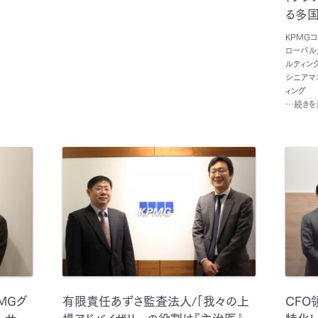
る多国
KPMG
ローバル
ルティン
シニアマ
ィング
…続きを
MGグ
有限責任あずさ監査法人/「我々の上
CFO