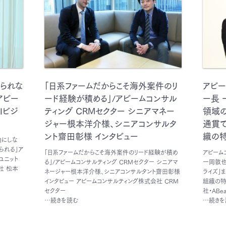
られな
「日系ファームだからこそ海外案件のリ
アビー
アビー
ード経験が積める」/アビームコンサル
ー長 
Iビジ
ティング CRMセクター シニアマネー
領域の
ジャー根本洋介様、シニアコンサルタ
通貫
ント齋田彰様 インタビュー
織の
軸にしな
られる」ア
「日系ファームだからこそ海外案件のリード経験が積め
アビーム
ユニット
る」/アビームコンサルティング CRMセクター シニアマ
一岡敦也
社 松本
ネージャー根本洋介様、シニアコンサルタント齋田彰様
ライズ」
インタビュー アビームコンサルティング株式会社 CRM
組織の特
セクター
社・ABe
…続きを読む
…続きを