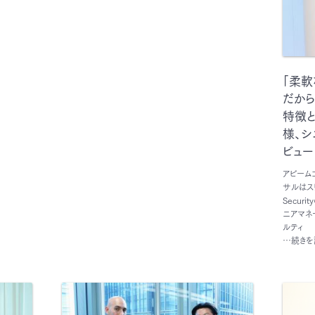
「柔軟
だからこ
特徴と
様、シ
ビュー
アビーム
サルはス
Secur
ニアマネ
ルティ
…続きを