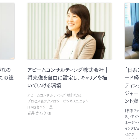
要なの
アビームコンサルティング株式会社｜
「日系
ての総
将来像を自由に設定し、キャリアを描
ード経
いていける環境
ティン
ジャ
アビームコンサルティング 執行役員
ント齋
プロセス＆テクノロジービジネスユニット
ITMSセクター長
「日系フ
岩井 かおり 様
る」/ア
ネージャ
インタビ
セクター