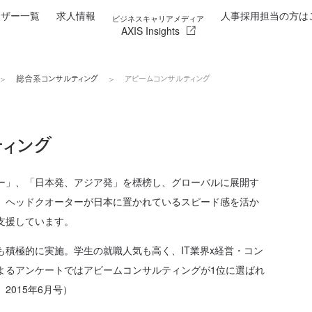
イザー一覧
求人情報
人事採用担当の方は
ビジネスキャリアメディア
AXIS Insights
総合系コンサルティング
アビームコンサルティング
ティング
ー」、「日本発、アジア発」を標榜し、グローバルに展開す
。ヘッドクオーターが日本に置かれているスピード感を活か
支援しています。
積極的に実施。学生の就職人気も高く、IT業界x経営・コン
よるアンケートではアビームコンサルティングが1位に選ばれ
2015年6月号）