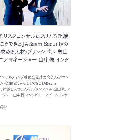
なリスクコンサルはスリムな組織
そできる」ABeam Securityの
求める人材/プリンシパル 畠山
ニアマネージャー 山中様 インタ
コンサルティング株式会社/「柔軟なリスクコン
リムな組織だからこそできる」ABeam
ityの特徴と求める人材/プリンシパル 畠山様、シ
ージャー 山中様 インタビュー アビームコンサ
読む