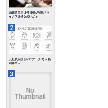
面接希望日は何日後が理想？マ
イナス評価を受けがち...
元社員が語るNTTデータ(3) ～福
利厚生～