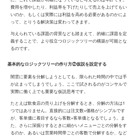
費用を増やしたり、利益率を下げたりして売上を上げてもい
いのか、もしくは実際には利益を高める必要があるのかによ
って、とりうる解決策は変わってきます。
与えられている課題の背景なども踏まえて、的確に課題を定
義することで、より役立つロジックツリーの構築が可能とな
るのです。
基本的なロジックツリーの作り方②仮説を設定する
闇雲に要素を分解しようとしても、限られた時間の中では手
が止まってしまうでしょう。ここで試されるのがコンサルで
実際に働く上でも重要な仮説思考です。
たとえば飲食店の売り上げを分解するとき、分解の方法は1
つではありません。直接的には注文数×価格がシンプルです
が、客単価に着目するなら客数×客単価となるでしょう。ま
た、さらに深掘りするときに細かいメニューごとの分解をす
るのか、あるいは営業時間帯ごとの客数で分解するか、など