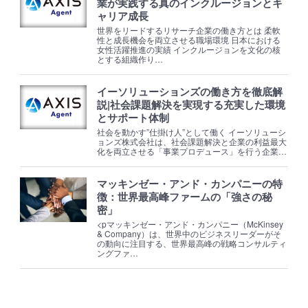
業が実践する真のインクルージョンとキ
ャリア成長
世界をリードするリサーチ企業の働き方とは 柔軟
性と成長機会を両立させる職場環境 日本における
女性活躍推進の実績 インクルージョンを文化の核
とする組織作り…
イーソリューションズの働き方を徹底解
説|社会課題解決を実現する充実した環境
とサポート体制
社会を動かす”仕掛け人”として働く イーソリューシ
ョンズ株式会社は、社会課題解決と企業の利益最大
化を両立させる「事業プロデュース」を行う企業…
マッキンゼー・アンド・カンパニーの特
徴：世界最高峰ファームの「強さの秘
密」
<pマッキンゼー・アンド・カンパニー（McKinsey
& Company）は、世界中のビジネスリーダーがそ
の動向に注目する、世界最高峰の戦略コンサルティ
ングファ…