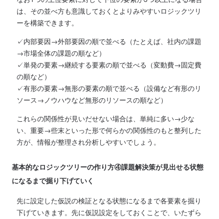
は、その並べ方も意識しておくとよりみやすいロジックツリ
ーを構築できます。
✓内部要因→外部要因の順で並べる（たとえば、社内の課題
→市場全体の課題の順など）
✓単発の要素→継続する要素の順で並べる（変動費→固定費
の順など）
✓有形の要素→無形の要素の順で並べる（設備など有形のリ
ソース→ノウハウなど無形のリソースの順など）
これらの関係性が見いだせない場合は、単純に多い→少な
い、重要→些末といった形で何らかの関係性のもと整列した
方が、情報が整理され分析しやすいでしょう。
基本的なロジックツリーの作り方④課題解決策が見出せる状態
になるまで掘り下げていく
先に設定した仮説の検証となる状態になるまで各要素を掘り
下げていきます。先に仮説設定をしておくことで、いたずら