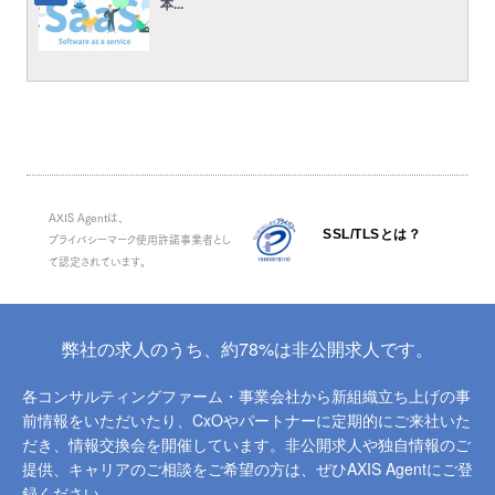
本...
AXIS Agentは、
SSL/TLSとは？
プライバシーマーク使用許諾事業者とし
て認定されています。
弊社の求人のうち、約78%は非公開求人です。
各コンサルティングファーム・事業会社から新組織立ち上げの事
前情報をいただいたり、
CxOやパートナーに定期的にご来社いた
だき、情報交換会を開催しています。
非公開求人や独自情報のご
提供、キャリアのご相談をご希望の方は、ぜひAXIS Agentにご登
録ください。