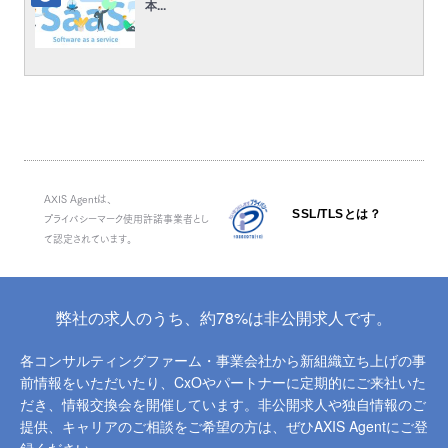
本...
AXIS Agentは、
SSL/TLSとは？
プライバシーマーク使用許諾事業者とし
て認定されています。
弊社の求人のうち、約78%は非公開求人です。
各コンサルティングファーム・事業会社から新組織立ち上げの事
前情報をいただいたり、
CxOやパートナーに定期的にご来社いた
だき、情報交換会を開催しています。
非公開求人や独自情報のご
提供、キャリアのご相談をご希望の方は、ぜひAXIS Agentにご登
録ください。