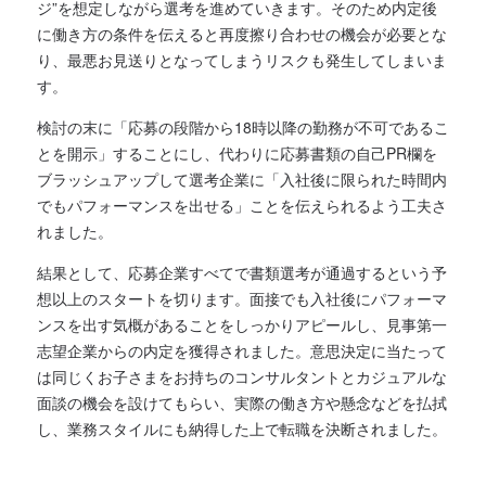
ジ”を想定しながら選考を進めていきます。そのため内定後
に働き方の条件を伝えると再度擦り合わせの機会が必要とな
り、最悪お見送りとなってしまうリスクも発生してしまいま
す。
検討の末に「応募の段階から18時以降の勤務が不可であるこ
とを開示」することにし、代わりに応募書類の自己PR欄を
ブラッシュアップして選考企業に「入社後に限られた時間内
でもパフォーマンスを出せる」ことを伝えられるよう工夫さ
れました。
結果として、応募企業すべてで書類選考が通過するという予
想以上のスタートを切ります。面接でも入社後にパフォーマ
ンスを出す気概があることをしっかりアピールし、見事第一
志望企業からの内定を獲得されました。意思決定に当たって
は同じくお子さまをお持ちのコンサルタントとカジュアルな
面談の機会を設けてもらい、実際の働き方や懸念などを払拭
し、業務スタイルにも納得した上で転職を決断されました。