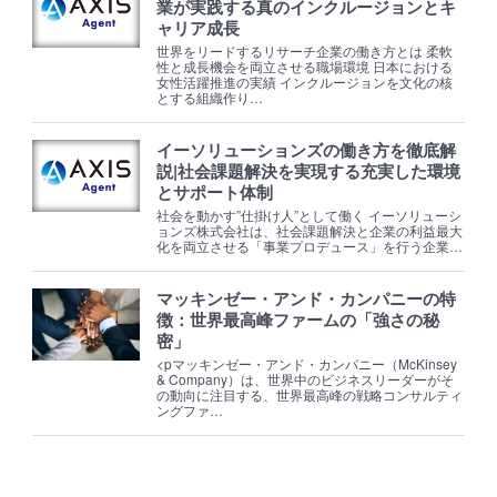
業が実践する真のインクルージョンとキ
ャリア成長
世界をリードするリサーチ企業の働き方とは 柔軟
性と成長機会を両立させる職場環境 日本における
女性活躍推進の実績 インクルージョンを文化の核
とする組織作り…
イーソリューションズの働き方を徹底解
説|社会課題解決を実現する充実した環境
とサポート体制
社会を動かす”仕掛け人”として働く イーソリューシ
ョンズ株式会社は、社会課題解決と企業の利益最大
化を両立させる「事業プロデュース」を行う企業…
マッキンゼー・アンド・カンパニーの特
徴：世界最高峰ファームの「強さの秘
密」
<pマッキンゼー・アンド・カンパニー（McKinsey
& Company）は、世界中のビジネスリーダーがそ
の動向に注目する、世界最高峰の戦略コンサルティ
ングファ…