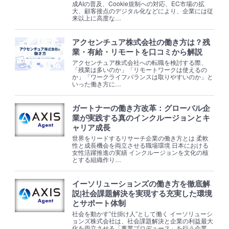
成AIの普及、Cookie規制への対応、EC市場の拡
大、顧客接点のデジタル化などにより、企業には従
来以上に高度な…
アクセンチュア株式会社の働き方は？残
業・有給・リモートを口コミから解説
アクセンチュア株式会社への転職を検討する際、
「残業は多いのか」「リモートワークは使えるの
か」「ワークライフバランスは取りやすいのか」と
いった働き方に…
ガートナーの働き方改革：グローバル企
業が実践する真のインクルージョンとキ
ャリア成長
世界をリードするリサーチ企業の働き方とは 柔軟
性と成長機会を両立させる職場環境 日本における
女性活躍推進の実績 インクルージョンを文化の核
とする組織作り…
イーソリューションズの働き方を徹底解
説|社会課題解決を実現する充実した環境
とサポート体制
社会を動かす”仕掛け人”として働く イーソリューシ
ョンズ株式会社は、社会課題解決と企業の利益最大
化を両立させる「事業プロデュース」を行う企業…