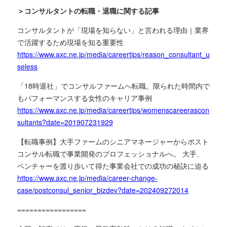
＞コンサルタントの転職・退職に関する記事
コンサルタントが「現場を知らない」と言われる理由｜業界
で活躍するため現場を知る重要性
https://www.axc.ne.jp/media/careertips/reason_consultant_u
seless
「18時退社」でコンサルファームへ転職。限られた時間内で
もパフォーマンスする女性のキャリア事例
https://www.axc.ne.jp/media/careertips/womenscareerascon
sultants?date=201907231929
【転職事例】大手ファームのシニアマネージャーからポスト
コンサル転職で事業開発のプロフェッショナルへ。 大手、
ベンチャーを渡り歩いて得た事業会社での成功の秘訣に迫る
https://www.axc.ne.jp/media/career-change-
case/postconsul_senior_bizdev?date=202409272014
=================