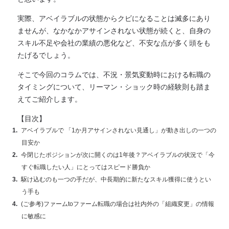
実際、アベイラブルの状態からクビになることは滅多にあり
ませんが、なかなかアサインされない状態が続くと、自身の
スキル不足や会社の業績の悪化など、不安な点が多く頭をも
たげるでしょう。
そこで今回のコラムでは、不況・景気変動時における転職の
タイミングについて、リーマン・ショック時の経験則も踏ま
えてご紹介します。
【目次】
アベイラブルで 「1か月アサインされない見通し」が動き出しの一つの
目安か
今閉じたポジションが次に開くのは1年後？アベイラブルの状況で「今
すぐ転職したい人」にとってはスピード勝負か
駆け込むのも一つの手だが、中長期的に新たなスキル獲得に使うとい
う手も
(ご参考)ファームtoファーム転職の場合は社内外の「組織変更」の情報
に敏感に