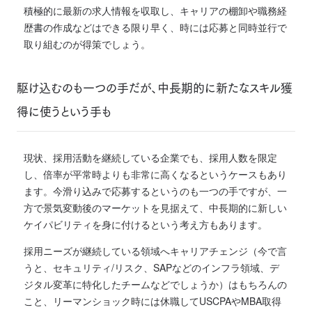
積極的に最新の求人情報を収取し、キャリアの棚卸や職務経
歴書の作成などはできる限り早く、時には応募と同時並行で
取り組むのが得策でしょう。
駆け込むのも一つの手だが、中長期的に新たなスキル獲
得に使うという手も
現状、採用活動を継続している企業でも、採用人数を限定
し、倍率が平常時よりも非常に高くなるというケースもあり
ます。
今滑り込みで応募するというのも一つの手ですが、一
方で景気変動後のマーケットを見据えて、中長期的に新しい
ケイパビリティを身に付けるという考え方もあります。
採用ニーズが継続している領域へキャリアチェンジ（今で言
うと、セキュリティ/リスク、SAPなどのインフラ領域、デ
ジタル変革に特化したチームなどでしょうか）はもちろんの
こと、
リーマンショック時には休職してUSCPAやMBA取得