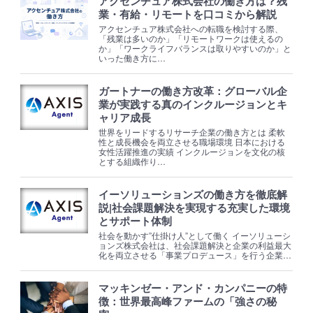
アクセンチュア株式会社の働き方は？残
業・有給・リモートを口コミから解説
アクセンチュア株式会社への転職を検討する際、
「残業は多いのか」「リモートワークは使えるの
か」「ワークライフバランスは取りやすいのか」と
いった働き方に…
ガートナーの働き方改革：グローバル企
業が実践する真のインクルージョンとキ
ャリア成長
世界をリードするリサーチ企業の働き方とは 柔軟
性と成長機会を両立させる職場環境 日本における
女性活躍推進の実績 インクルージョンを文化の核
とする組織作り…
イーソリューションズの働き方を徹底解
説|社会課題解決を実現する充実した環境
とサポート体制
社会を動かす”仕掛け人”として働く イーソリューシ
ョンズ株式会社は、社会課題解決と企業の利益最大
化を両立させる「事業プロデュース」を行う企業…
マッキンゼー・アンド・カンパニーの特
徴：世界最高峰ファームの「強さの秘