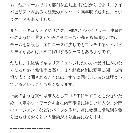
も、他ファームでは同部門を立ち上げたばかりであり、ケイ
パビリティがある同組織のメンバーを高年収で迎えた、とい
うケースもありました。
また、セキュリティやリスク、M&Aアドバイザリー、事業再
生のように不景気だからこそニーズが高まる領域などでは、
チームを新設し、案件ニーズに少しでもマッチするケイパビ
リティがあれば広めに採用するケースもあるようです。
ただし、未経験でキャリアチェンジしたい方の受け皿が少な
くなるため当然倍率は高く、また組織体制の変更に関する情
報が広く公開されるころには、すでに同ポジションは埋まっ
ているということも多くなります。
上記のような案件は求人として世の中に出すことも少ないた
め、同期ネットワークを含む内部事情に詳しい知人や、外部
のエージェントなどとパイプを作り、常に敏感に情報網を張
り巡らせておくという活動がより重要になります。
=================